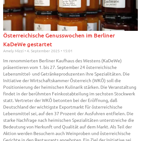
Österreichische Genusswochen im Berliner
KaDeWe gestartet
Amely Mizzi
4. September 2025
15:01
Im renommierten Berliner Kaufhaus des Westens (KaDeWe)
präsentieren vom 1. bis 27. September 24 österreichische
Lebensmittel- und Getränkeproduzenten ihre Spezialitäten. Die
Initiative der Wirtschaftskammer Österreich (WKÖ) soll die
Positionierung der heimischen Kulinarik stärken. Die Veranstaltung
findet in der berühmten Feinkostabteilung im sechsten Stockwerk
statt. Vertreter der WKÖ betonten bei der Eröffnung, daß
Deutschland der wichtigste Exportmarkt für österreichische
Lebensmittel sei, auf den 37 Prozent der Ausfuhren entfielen. Die
starke Nachfrage nach heimischen Spezialitäten unterstreiche die
Bedeutung von Herkunft und Qualität auf dem Markt. Als Teil der
Aktion werden Besuchern auch Weinproben und österreichische
Gerichte in den Restaurants angeboten. Ein Ziel der Initiative sei,