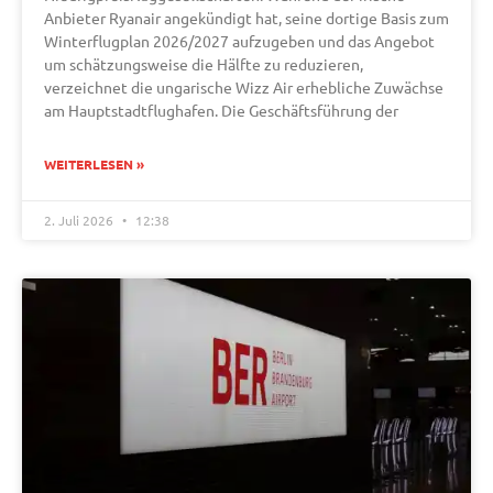
Anbieter Ryanair angekündigt hat, seine dortige Basis zum
Winterflugplan 2026/2027 aufzugeben und das Angebot
um schätzungsweise die Hälfte zu reduzieren,
verzeichnet die ungarische Wizz Air erhebliche Zuwächse
am Hauptstadtflughafen. Die Geschäftsführung der
WEITERLESEN »
2. Juli 2026
12:38