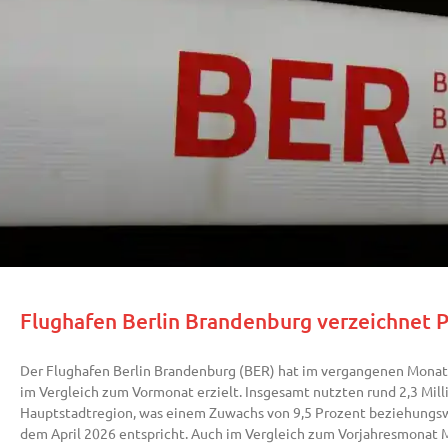
Flughafen Berlin Brandenburg verzeichnet 
Der Flughafen Berlin Brandenburg (BER) hat im vergangenen Monat
im Vergleich zum Vormonat erzielt. Insgesamt nutzten rund 2,3 Mil
Hauptstadtregion, was einem Zuwachs von 9,5 Prozent beziehungsw
dem April 2026 entspricht. Auch im Vergleich zum Vorjahresmonat 