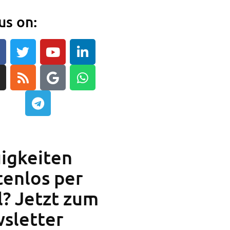
us on:
e
igkeiten
tenlos per
l? Jetzt zum
sletter