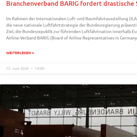
Branchenverband BARIG fordert drastische
Im Rahmen der Internationalen Luft- und Raumfahrtausstellung (ILA)
die neue nationale Luftfahrtstrategie der Bundesregierung präsentie
Ziel, die Bundesrepublik zur führenden Luftfahrtnation innerhalb 
Airline-Verband BARIG (Board of Airline Representatives in Germany)
WEITERLESEN »
15. Juni 2026
14:09