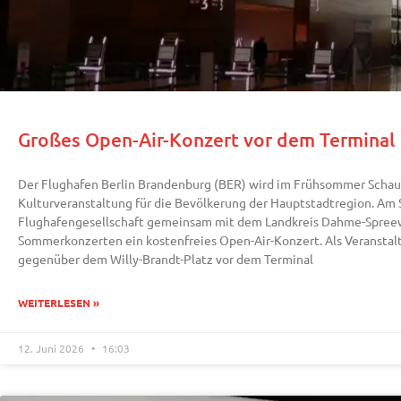
Großes Open-Air-Konzert vor dem Terminal
Der Flughafen Berlin Brandenburg (BER) wird im Frühsommer Schau
Kulturveranstaltung für die Bevölkerung der Hauptstadtregion. Am S
Flughafengesellschaft gemeinsam mit dem Landkreis Dahme-Spree
Sommerkonzerten ein kostenfreies Open-Air-Konzert. Als Veranstalt
gegenüber dem Willy-Brandt-Platz vor dem Terminal
WEITERLESEN »
12. Juni 2026
16:03