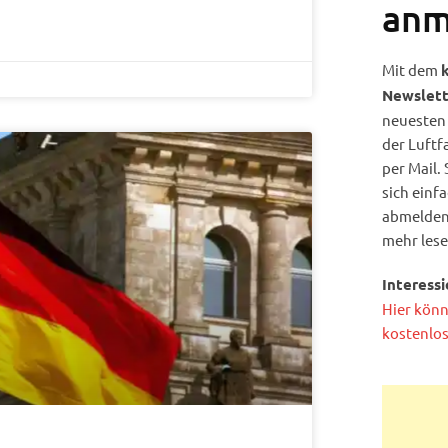
anm
Mit dem
Newslett
neuesten 
der Luftf
per Mail.
sich einf
abmelden,
mehr lese
Interessi
Hier könn
kostenlos