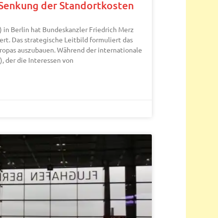
 Senkung der Standortkosten
 in Berlin hat Bundeskanzler Friedrich Merz
rt. Das strategische Leitbild formuliert das
Europas auszubauen. Während der internationale
, der die Interessen von