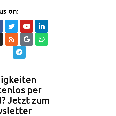
us on:
e
igkeiten
tenlos per
l? Jetzt zum
sletter