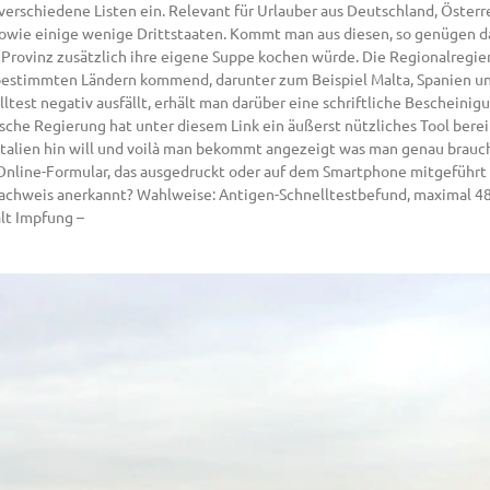
le verschiedene Listen ein. Relevant für Urlauber aus Deutschland, Öste
er sowie einige wenige Drittstaaten. Kommt man aus diesen, so genügen 
e Provinz zusätzlich ihre eigene Suppe kochen würde. Die Regionalregi
 bestimmten Ländern kommend, darunter zum Beispiel Malta, Spanien un
lltest negativ ausfällt, erhält man darüber eine schriftliche Bescheinig
ische Regierung hat unter diesem Link ein äußerst nützliches Tool berei
alien hin will und voilà man bekommt angezeigt was man genau braucht.
 Online-Formular, das ausgedruckt oder auf dem Smartphone mitgeführt 
G-Nachweis anerkannt? Wahlweise: Antigen-Schnelltestbefund, maximal 4
lt Impfung –