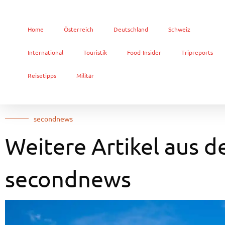
Home
Österreich
Deutschland
Schweiz
International
Touristik
Food-Insider
Tripreports
Reisetipps
Militär
secondnews
Weitere Artikel aus d
secondnews