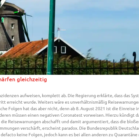
ärfen gleichzeitig
zidenzen aufweisen, komplett ab. Die Regierung erklärte, dass das Sy
hritt erreicht wurde. Weiters wäre es unverhältnismäßig Reisewarnungen
che Folgen hat das aber nicht, denn ab 8. August 2021 ist die Einreise 
anderen müssen einen negativen Coronatest vorweisen. Hierzu kündigt 
die Reisewarnungen abschafft und damit argumentiert, dass die bloßen
immungen verschärft, erscheint paradox. Die Bundesrepublik Deutschlan
efacto keine Folgen, jedoch kann es bei allen anderen zu Quarantäne 