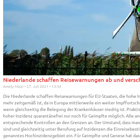
Niederlande schaffen Reisewarnungen ab und versch
Amely Mizzi
27. Juli 2021
13:34
Die Niederlande schaffen Reisewarnungen für EU-Staaten, die hohe In
mehr zeitgemäß ist, da in Europa mittlerweile ein weiter Impffortsc
wenn gleichzeitig die Belegung der Krankenhäuser niedrig ist. Praktis
hoher Inzidenz quarantänefrei nur noch für Geimpfte möglich. Alle 
entsprechende Kontrollen an den Grenzen an. Der Umstand, dass man 
sind und gleichzeitig unter Berufung auf Inzidenzen die Einreisebest
genanntes Hochinzidenzgebiet ein. Für Geimpfte und Genese hat das d