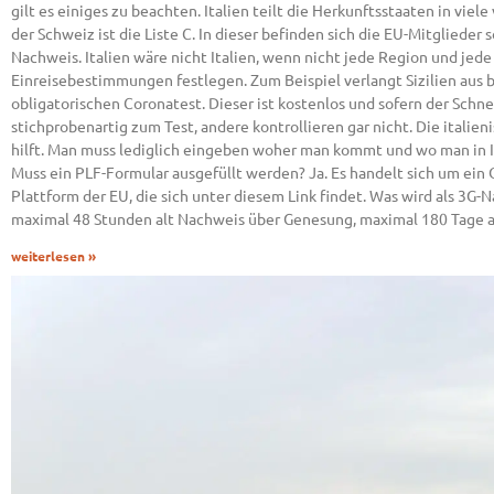
gilt es einiges zu beachten. Italien teilt die Herkunftsstaaten in vie
der Schweiz ist die Liste C. In dieser befinden sich die EU-Mitglied
Nachweis. Italien wäre nicht Italien, wenn nicht jede Region und jed
Einreisebestimmungen festlegen. Zum Beispiel verlangt Sizilien aus
obligatorischen Coronatest. Dieser ist kostenlos und sofern der Schne
stichprobenartig zum Test, andere kontrollieren gar nicht. Die italien
hilft. Man muss lediglich eingeben woher man kommt und wo man in It
Muss ein PLF-Formular ausgefüllt werden? Ja. Es handelt sich um ein
Plattform der EU, die sich unter diesem Link findet. Was wird als 3
maximal 48 Stunden alt Nachweis über Genesung, maximal 180 Tage a
weiterlesen »