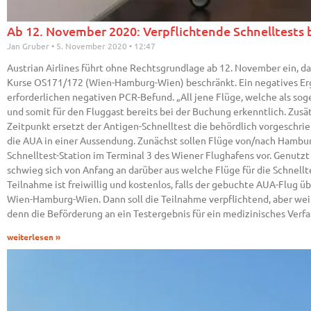
Ab 12. November 2020: Verpflichtende Schnelltests b
Jan Gruber
5. November 2020
12:47
Austrian Airlines führt ohne Rechtsgrundlage ab 12. November ein, das
Kurse OS171/172 (Wien-Hamburg-Wien) beschränkt. Ein negatives Erg
erforderlichen negativen PCR-Befund. „All jene Flüge, welche als so
und somit für den Fluggast bereits bei der Buchung erkenntlich. Zusät
Zeitpunkt ersetzt der Antigen-Schnelltest die behördlich vorgeschrie
die AUA in einer Aussendung. Zunächst sollen Flüge von/nach Hamburg
Schnelltest-Station im Terminal 3 des Wiener Flughafens vor. Genutzt
schwieg sich von Anfang an darüber aus welche Flüge für die Schnellt
Teilnahme ist freiwillig und kostenlos, falls der gebuchte AUA-Flug 
Wien-Hamburg-Wien. Dann soll die Teilnahme verpflichtend, aber weite
denn die Beförderung an ein Testergebnis für ein medizinisches Verfa
weiterlesen »