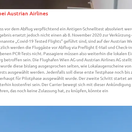
ei Austrian Airlines
s vor dem Abflug verpflichtend ein Antigen-Schnelltest absolviert werd
ebnis ersetzt jedoch nicht einen ab 8. November 2020 zur Verkürzun
genannte „Covid-19 Tested Flights“ geführt sind, sind auf der Austria
zlich werden die Fluggäste vor Abflug via Preflight E-Mail und Check-i
benen PCR-Tests nicht. Passagiere müssen also weiterhin die lokalen Ei
 betroffen sein. Die Flughafen Wien AG und Austrian Airlines AG stell
 wurde diese bislang ausgesprochen selten, wie Lokalaugenscheine von A
ests ausgewählt werden. Jedenfalls soll diese erste Testphase noch bi
überhaupt für Pilotphase ausgewählt wurde. Der zweite Schritt startet 
rhin kostenfrei sein. Der Carrier bewegt sich mit dieser Ankündigung a
hren, das noch keine Zulassung hat, zu knüpfen, könnte ein