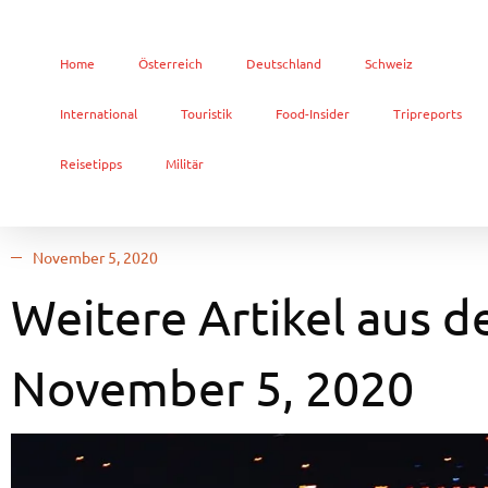
Home
Österreich
Deutschland
Schweiz
International
Touristik
Food-Insider
Tripreports
Reisetipps
Militär
November 5, 2020
Weitere Artikel aus d
November 5, 2020