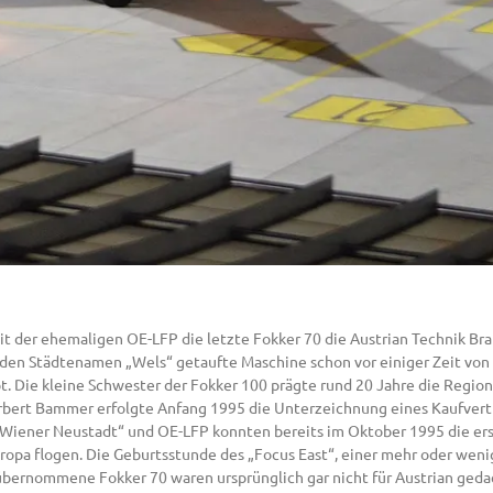
mit der ehemaligen OE-LFP die letzte Fokker 70 die Austrian Technik Bra
den Städtenamen „Wels“ getaufte Maschine schon vor einiger Zeit von d
 Die kleine Schwester der Fokker 100 prägte rund 20 Jahre die Region
rbert Bammer erfolgte Anfang 1995 die Unterzeichnung eines Kaufvert
FO „Wiener Neustadt“ und OE-LFP konnten bereits im Oktober 1995 die 
pa flogen. Die Geburtsstunde des „Focus East“, einer mehr oder weni
de übernommene Fokker 70 waren ursprünglich gar nicht für Austrian ged