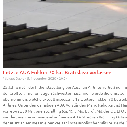
Letzte AUA Fokker 70 hat Bratislava verlassen
Michael David
5. November 2020
20:24
25 Jahre nach der Indienststellung bei Austrian Airlines verließ nun 
der Großteil ihrer einstigen Schwestermaschinen wurde die einst auf 
übernommen, welche aktuell insgesamt 12 weitere Fokker 70 betreibt.
Airlines. Unter den damaligen AUA-Vorständen Mario Rehulka und He
von etwa 250 Millionen Schilling (ca. 19,5 Mio Euro). Mit der OE-L
werden, welche vorwiegend auf neuen AUA-Strecken Richtung Osteuro
der Austrian Airlines in einer Vielzahl osteuropäischer Märkte. Bei