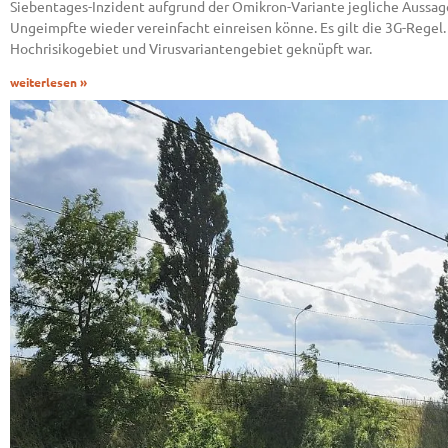
Siebentages-Inzident aufgrund der Omikron-Variante jegliche Aussage
Ungeimpfte wieder vereinfacht einreisen könne. Es gilt die 3G-Regel. 
Hochrisikogebiet und Virusvariantengebiet geknüpft war.
weiterlesen »