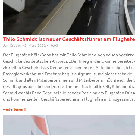
Thilo Schmidt ist neuer Geschäftsführer am Flugha
Jan Gruber
2. März 2022
10:03
Der Flughafen Köln/Bonn hat mit Thilo Schmidt einen neuen Vorsitz
Geschicke des deutschen Airports. „Der Krieg in der Ukraine bereitet
aktuellen Geschehnisse. Der neuen, spannenden Aufgabe sehe ich trot
Passagierverkehr und Fracht sehr gut aufgestellt und bietet sehr vi
Schrank und allen Mitarbeiterinnen und Mitarbeitern möchte ich die
des Fliegens auch besonders die Themen Nachhaltigkeit, Klimaneutral
Schmid war bis Ende Februar in leitender Position am Flughafen Düsse
und kommerziellen Geschäftsbereiche am Flughafen mit insgesamt r
weiterlesen »