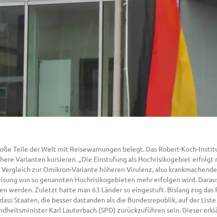
oße Teile der Welt mit Reisewarnungen belegt. Das Robert-Koch-Insti
here Varianten kursieren. „Die Einstufung als Hochrisikogebiet erfolgt 
m Vergleich zur Omikron-Variante höheren Virulenz, also krankmachende
eisung von so genannten Hochrisikogebieten mehr erfolgen wird. Daraus
en werden. Zuletzt hatte man 63 Länder so eingestuft. Bislang zog das 
ass Staaten, die besser dastanden als die Bundesrepublik, auf der Liste
dheitsminister Karl Lauterbach (SPD) zurückzuführen sein. Dieser erkl