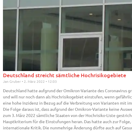
Deutschland streicht sämtliche Hochrisikogebiete
Jan Gruber
2. März 2022
12:03
Deutschland hatte aufgrund der Omikron-Variante des Coronavirus gr
und will nur noch dann als Hochrisikogebiet einstufen, wenn gefährlic
eine hohe Inzidenz in Bezug auf die Verbreitung von Varianten mit i
Die Folge daraus ist, dass aufgrund der Omikron-Variante keine Ausw
zum 3. März 2022 sämtliche Staaten von der Hochrisiko-Liste gestrich
Hauptkriterium für die Einstufungen heran. Das hatte auch zur Folge, d
internationale Kritik. Die nunmehrige Änderung dürfte auch auf Gesun