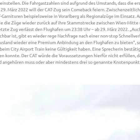
einstellen. Die Fahrgastzahlen sind aufgrund des Umstands, dass die e
 29. März 2022 will der CAT-Zug sein Comeback feiern. Zwischenzeitlic
Garnituren beispielsweise in Vorarlberg als Regionalzüge im Einsatz. 
ie die Züge wieder zurück auf ihre Stammstrecke zwischen Wien-Mitte 
letzte Zug verlässt den Flughafen um 23:38 Uhr – ab 29. März 2022. „
hbar ist, gibt es wieder rege Nachfrage nach einer non-stop Schnellver
d Ausland wieder eine Premium Anbindung an den Flughafen zu bieten“, s
beim City Airport Train keine Gültigkeit haben. Eine Sprecherin bestäti
ten konnte. Der CAT würde die Voraussetzungen hierfür nicht erfüllen, 
d angehören muss oder aber mindestens drei so genannte Knotenpunkte 