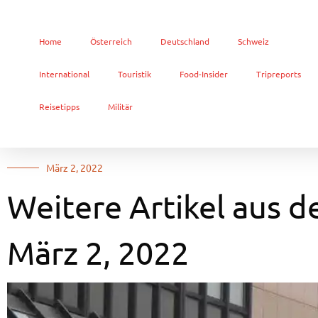
Home
Österreich
Deutschland
Schweiz
International
Touristik
Food-Insider
Tripreports
Reisetipps
Militär
März 2, 2022
Weitere Artikel aus d
März 2, 2022