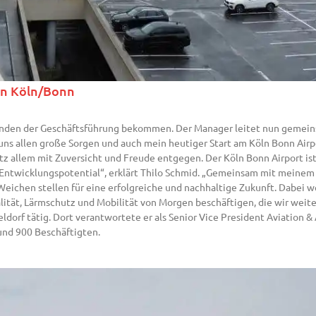
fen Köln/Bonn
enden der Geschäftsführung bekommen. Der Manager leitet nun gemein
 uns allen große Sorgen und auch mein heutiger Start am Köln Bonn Air
z allem mit Zuversicht und Freude entgegen. Der Köln Bonn Airport is
el Entwicklungspotential“, erklärt Thilo Schmid. „Gemeinsam mit meine
 Weichen stellen für eine erfolgreiche und nachhaltige Zukunft. Dabei
ität, Lärmschutz und Mobilität von Morgen beschäftigen, die wir weiter
ldorf tätig. Dort verantwortete er als Senior Vice President Aviation 
und 900 Beschäftigten.