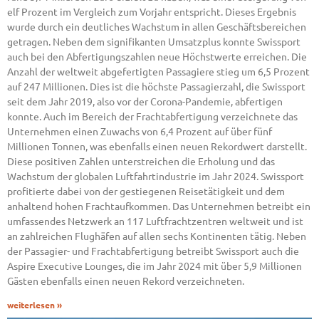
elf Prozent im Vergleich zum Vorjahr entspricht. Dieses Ergebnis
wurde durch ein deutliches Wachstum in allen Geschäftsbereichen
getragen. Neben dem signifikanten Umsatzplus konnte Swissport
auch bei den Abfertigungszahlen neue Höchstwerte erreichen. Die
Anzahl der weltweit abgefertigten Passagiere stieg um 6,5 Prozent
auf 247 Millionen. Dies ist die höchste Passagierzahl, die Swissport
seit dem Jahr 2019, also vor der Corona-Pandemie, abfertigen
konnte. Auch im Bereich der Frachtabfertigung verzeichnete das
Unternehmen einen Zuwachs von 6,4 Prozent auf über fünf
Millionen Tonnen, was ebenfalls einen neuen Rekordwert darstellt.
Diese positiven Zahlen unterstreichen die Erholung und das
Wachstum der globalen Luftfahrtindustrie im Jahr 2024. Swissport
profitierte dabei von der gestiegenen Reisetätigkeit und dem
anhaltend hohen Frachtaufkommen. Das Unternehmen betreibt ein
umfassendes Netzwerk an 117 Luftfrachtzentren weltweit und ist
an zahlreichen Flughäfen auf allen sechs Kontinenten tätig. Neben
der Passagier- und Frachtabfertigung betreibt Swissport auch die
Aspire Executive Lounges, die im Jahr 2024 mit über 5,9 Millionen
Gästen ebenfalls einen neuen Rekord verzeichneten.
weiterlesen »