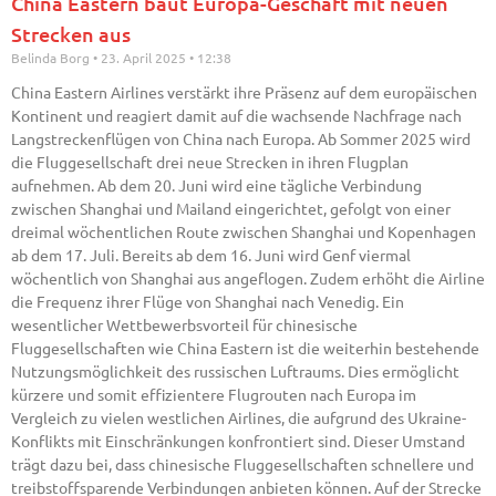
China Eastern baut Europa-Geschäft mit neuen
Strecken aus
Belinda Borg
23. April 2025
12:38
China Eastern Airlines verstärkt ihre Präsenz auf dem europäischen
Kontinent und reagiert damit auf die wachsende Nachfrage nach
Langstreckenflügen von China nach Europa. Ab Sommer 2025 wird
die Fluggesellschaft drei neue Strecken in ihren Flugplan
aufnehmen. Ab dem 20. Juni wird eine tägliche Verbindung
zwischen Shanghai und Mailand eingerichtet, gefolgt von einer
dreimal wöchentlichen Route zwischen Shanghai und Kopenhagen
ab dem 17. Juli. Bereits ab dem 16. Juni wird Genf viermal
wöchentlich von Shanghai aus angeflogen. Zudem erhöht die Airline
die Frequenz ihrer Flüge von Shanghai nach Venedig. Ein
wesentlicher Wettbewerbsvorteil für chinesische
Fluggesellschaften wie China Eastern ist die weiterhin bestehende
Nutzungsmöglichkeit des russischen Luftraums. Dies ermöglicht
kürzere und somit effizientere Flugrouten nach Europa im
Vergleich zu vielen westlichen Airlines, die aufgrund des Ukraine-
Konflikts mit Einschränkungen konfrontiert sind. Dieser Umstand
trägt dazu bei, dass chinesische Fluggesellschaften schnellere und
treibstoffsparende Verbindungen anbieten können. Auf der Strecke