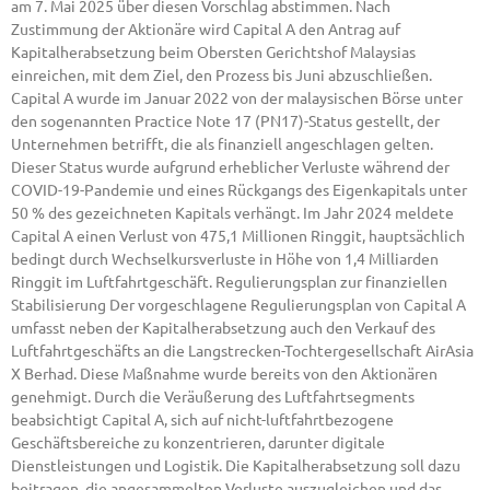
am 7. Mai 2025 über diesen Vorschlag abstimmen. Nach
Zustimmung der Aktionäre wird Capital A den Antrag auf
Kapitalherabsetzung beim Obersten Gerichtshof Malaysias
einreichen, mit dem Ziel, den Prozess bis Juni abzuschließen.
Capital A wurde im Januar 2022 von der malaysischen Börse unter
den sogenannten Practice Note 17 (PN17)-Status gestellt, der
Unternehmen betrifft, die als finanziell angeschlagen gelten.
Dieser Status wurde aufgrund erheblicher Verluste während der
COVID-19-Pandemie und eines Rückgangs des Eigenkapitals unter
50 % des gezeichneten Kapitals verhängt. Im Jahr 2024 meldete
Capital A einen Verlust von 475,1 Millionen Ringgit, hauptsächlich
bedingt durch Wechselkursverluste in Höhe von 1,4 Milliarden
Ringgit im Luftfahrtgeschäft. Regulierungsplan zur finanziellen
Stabilisierung Der vorgeschlagene Regulierungsplan von Capital A
umfasst neben der Kapitalherabsetzung auch den Verkauf des
Luftfahrtgeschäfts an die Langstrecken-Tochtergesellschaft AirAsia
X Berhad. Diese Maßnahme wurde bereits von den Aktionären
genehmigt. Durch die Veräußerung des Luftfahrtsegments
beabsichtigt Capital A, sich auf nicht-luftfahrtbezogene
Geschäftsbereiche zu konzentrieren, darunter digitale
Dienstleistungen und Logistik. Die Kapitalherabsetzung soll dazu
beitragen, die angesammelten Verluste auszugleichen und das