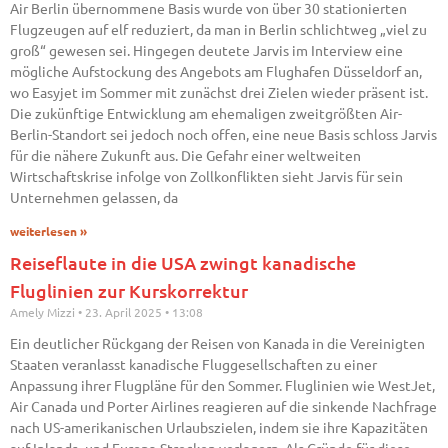
Air Berlin übernommene Basis wurde von über 30 stationierten
Flugzeugen auf elf reduziert, da man in Berlin schlichtweg „viel zu
groß“ gewesen sei. Hingegen deutete Jarvis im Interview eine
mögliche Aufstockung des Angebots am Flughafen Düsseldorf an,
wo Easyjet im Sommer mit zunächst drei Zielen wieder präsent ist.
Die zukünftige Entwicklung am ehemaligen zweitgrößten Air-
Berlin-Standort sei jedoch noch offen, eine neue Basis schloss Jarvis
für die nähere Zukunft aus. Die Gefahr einer weltweiten
Wirtschaftskrise infolge von Zollkonflikten sieht Jarvis für sein
Unternehmen gelassen, da
weiterlesen »
Reiseflaute in die USA zwingt kanadische
Fluglinien zur Kurskorrektur
Amely Mizzi
23. April 2025
13:08
Ein deutlicher Rückgang der Reisen von Kanada in die Vereinigten
Staaten veranlasst kanadische Fluggesellschaften zu einer
Anpassung ihrer Flugpläne für den Sommer. Fluglinien wie WestJet,
Air Canada und Porter Airlines reagieren auf die sinkende Nachfrage
nach US-amerikanischen Urlaubszielen, indem sie ihre Kapazitäten