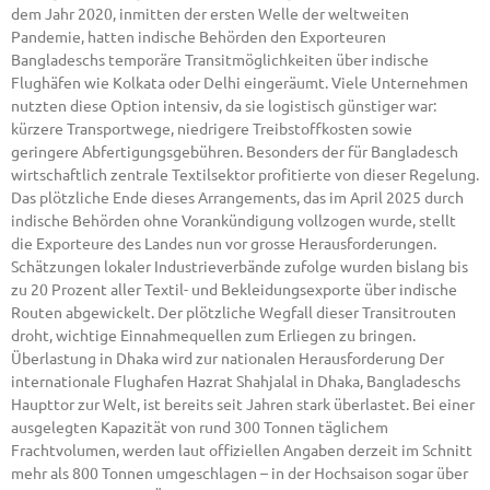
dem Jahr 2020, inmitten der ersten Welle der weltweiten
Pandemie, hatten indische Behörden den Exporteuren
Bangladeschs temporäre Transitmöglichkeiten über indische
Flughäfen wie Kolkata oder Delhi eingeräumt. Viele Unternehmen
nutzten diese Option intensiv, da sie logistisch günstiger war:
kürzere Transportwege, niedrigere Treibstoffkosten sowie
geringere Abfertigungsgebühren. Besonders der für Bangladesch
wirtschaftlich zentrale Textilsektor profitierte von dieser Regelung.
Das plötzliche Ende dieses Arrangements, das im April 2025 durch
indische Behörden ohne Vorankündigung vollzogen wurde, stellt
die Exporteure des Landes nun vor grosse Herausforderungen.
Schätzungen lokaler Industrieverbände zufolge wurden bislang bis
zu 20 Prozent aller Textil- und Bekleidungsexporte über indische
Routen abgewickelt. Der plötzliche Wegfall dieser Transitrouten
droht, wichtige Einnahmequellen zum Erliegen zu bringen.
Überlastung in Dhaka wird zur nationalen Herausforderung Der
internationale Flughafen Hazrat Shahjalal in Dhaka, Bangladeschs
Haupttor zur Welt, ist bereits seit Jahren stark überlastet. Bei einer
ausgelegten Kapazität von rund 300 Tonnen täglichem
Frachtvolumen, werden laut offiziellen Angaben derzeit im Schnitt
mehr als 800 Tonnen umgeschlagen – in der Hochsaison sogar über