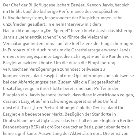
Der Chef der Billigfluggesellschaft Easyjet, Kenton Jarvis, hat sich
im Hinblick auf die bisherige Performance des europäischen
Luftverkehrssystems, insbesondere der Flugsicherungen, sehr
unzufrieden geäußert. In einem Interview mit dem
Nachrichtenmagazin „Der Spiegel“ bezeichnete Jarvis das bisherige
Jahr als „sehr enttäuschend“ und führte die Vielzahl an
Verspätungsminuten primär auf die Ineffizienz der Flugsicherungen
in Europa zurück. Auch rund um die Osterfeiertage erwartet Jarvis
erneut eine angespannte Lage, die sich negativ auf die Kunden von
Easyjet auswirken könnte. Um die durch die Flugsicherung
verursachten Verzögerungen zumindest teilweise zu
kompensieren, plant Easyjet interne Optimierungen, beispielsweise
bei den Abfertigungszeiten. Zudem hält die Fluggesellschaft
Ersatzflugzeuge in ihrer Flotte bereit und baut Puffer in den
Flugplan ein. Jarvis betonte jedoch, dass diese Investitionen zeigen,
dass sich Easyjet auf ein schwieriges operationelles Umfeld
einstellt. Trotz „irrer Preiserhöhungen“ bleibe Deutschland für
Easyjet ein bedeutender Markt. Bezüglich der Standorte in
Deutschland bekräftigte Jarvis das Festhalten am Flughafen Berlin-
Brandenburg (BER) als größter deutscher Basis, plant aber derzeit
keine signifikante Ausweitung der Aktivitäten dort. Die einst von