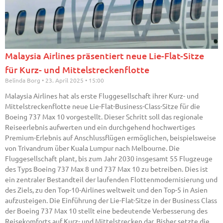
Malaysia Airlines präsentiert neue Lie-Flat-Sitze
für Kurz- und Mittelstreckenflotte
Belinda Borg
23. April 2025
15:00
Malaysia Airlines hat als erste Fluggesellschaft ihrer Kurz- und
Mittelstreckenflotte neue Lie-Flat-Business-Class-Sitze für die
Boeing 737 Max 10 vorgestellt. Dieser Schritt soll das regionale
Reiseerlebnis aufwerten und ein durchgehend hochwertiges
Premium-Erlebnis auf Anschlussflügen ermöglichen, beispielsweise
von Trivandrum über Kuala Lumpur nach Melbourne. Die
Fluggesellschaft plant, bis zum Jahr 2030 insgesamt 55 Flugzeuge
des Typs Boeing 737 Max 8 und 737 Max 10 zu betreiben. Dies ist
ein zentraler Bestandteil der laufenden Flottenmodernisierung und
des Ziels, zu den Top-10-Airlines weltweit und den Top-5 in Asien
aufzusteigen. Die Einführung der Lie-Flat-Sitze in der Business Class
der Boeing 737 Max 10 stellt eine bedeutende Verbesserung des
Reisekomforts auf Kurz- und Mittelstrecken dar. Bisher setzte die