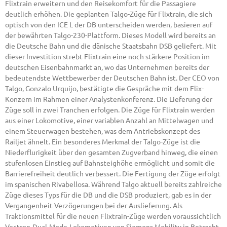
Flixtrain erweitern und den Reisekomfort für die Passagiere
deutlich erhöhen. Die geplanten Talgo-Züge für Flixtrain, die sich
optisch von den ICE L der DB unterscheiden werden, basieren auf
der bewährten Talgo-230-Plattform. Dieses Modell wird bereits an
die Deutsche Bahn und die dänische Staatsbahn DSB geliefert. Mit
dieser Investition strebt Flixtrain eine noch stärkere Position im
deutschen Eisenbahnmarkt an, wo das Unternehmen bereits der
bedeutendste Wettbewerber der Deutschen Bahn ist. Der CEO von
Talgo, Gonzalo Urquijo, bestätigte die Gespräche mit dem Flix-
Konzern im Rahmen einer Analystenkonferenz. Die Lieferung der
Züge soll in zwei Tranchen erfolgen. Die Züge für Flixtrain werden
aus einer Lokomotive, einer variablen Anzahl an Mittelwagen und
einem Steuerwagen bestehen, was dem Antriebskonzept des
Railjet ähnelt. Ein besonderes Merkmal der Talgo-Züge ist die
Niederflurigkeit über den gesamten Zugverband hinweg, die einen
stufenlosen Einstieg auf Bahnsteighöhe ermöglicht und somit die
Barrierefreiheit deutlich verbessert. Die Fertigung der Züge erfolgt
im spanischen Rivabellosa. Während Talgo aktuell bereits zahlreiche
Züge dieses Typs für die DB und die DSB produziert, gab es in der
Vergangenheit Verzögerungen bei der Auslieferung. Als
Traktionsmittel für die neuen Flixtrain-Züge werden voraussichtlich
Vectron-Dual-Mode-Lokomotiven von Siemens Mobility in Betracht