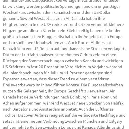
auf Inlands- und Europa-Strecken verlagern. Als Gründe für diese
Entwicklung werden politische Spannungen und ein ungünstiger
Wechselkurs zwischen dem kanadischen und dem US-Dollar
genannt. Sowohl WestJet als auch Air Canada haben ihre
Flugfrequenzen in die USA reduziert und setzen vermehrt kleinere
Flugzeuge auf diesen Strecken ein. Gleichzeitig bauen die beiden
größten kanadischen Fluggesellschaften ihr Angebot nach Europa
und zu südlichen Urlaubszielen aus. Auch Porter Airlines hat
Kapazitäten von US-Routen auf innerkanadische Strecken verlagert.
Daten des Luftfahrtanalyseunternehmens Cirium zeigen einen
Rückgang der Sommerbuchungen zwischen Kanada und wichtigen
US-Städten um fast 20 Prozent im Vergleich zum Vorjahr, während
die Inlandsbuchungen für Juli um 11 Prozent gestiegen sind.
Experten erwarten, dass dieser Trend zu einem verstärkten
Preiswettbewerb im Inland führen könnte. Die Fluggesellschaften
nutzen die Gelegenheit, ihr Europa-Geschäft zu erweitern. Air
Canada hat neue Verbindungen nach Edinburgh, Paris, Rom und
Athen aufgenommen, während WestJet neue Strecken von Halifax
nach Barcelona und Amsterdam anbietet. Auch die Lufthansa-
Tochter Discover Airlines reagiert auf die veränderte Nachfrage und
setzt mit einer neuen Verbindung zwischen München und Calgary
auf vermehrte Reisen zwischen Europa und Kanada. Allerdings sind