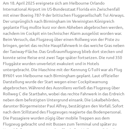
Am 18. April 2025 ereignete sich am Melbourne Orlando
International Airport im US-Bundesstaat Florida ein Zwischenfall
mit einer Boeing 787-9 der britischen Fluggesellschaft Tui Airways.
Der ursprünglich nach Birmingham im Vereinigten Königreich
geplante Flug mußte kurz vor dem Abheben abgebrochen werden,
nachdem im Cockpit ein technischer Alarm ausgelöst worden war.
Beim Versuch, das Flugzeug über einen Rollweg von der Piste zu
bringen, geriet das rechte Hauptfahrwerk in das weiche Gras neben
der Taxiway-Fläche. Das Großraumflugzeug blieb dort stecken und
konnte seine Reise erst zwei Tage später fortsetzen. Die rund 350
Fluggäste wurden unverletzt evakuiert und in Hotels
untergebracht. Die Maschine mit der Kennung G-TuiN war als Flug
BY601 von Melbourne nach Birmingham geplant. Laut offizieller
Darstellung wurde der Start wegen einer Cockpitwarnung
abgebrochen. Während des Ausrollens verließ das Flugzeug über
Rollweg C die Startbahn, wobei das rechte Fahrwerk in das Erdreich
neben dem befestigten Untergrund einsank. Die Lokalbehörden,
darunter Bürgermeister Paul Alfrey, bestätigten den Vorfall. Sofort
nach dem Stillstand des Flugzeuges reagierte das Bodenpersonal.
Die Passagiere wurden zügig über mobile Treppen aus dem
Flugzeug gebracht und mit Bussen zum Terminal und später zu