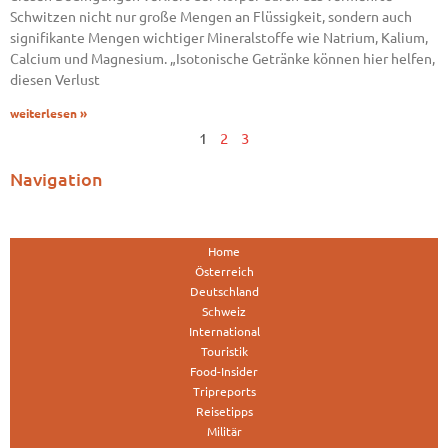
Schwitzen nicht nur große Mengen an Flüssigkeit, sondern auch
signifikante Mengen wichtiger Mineralstoffe wie Natrium, Kalium,
Calcium und Magnesium. „Isotonische Getränke können hier helfen,
diesen Verlust
weiterlesen »
1
2
3
Navigation
Home
Österreich
Deutschland
Schweiz
International
Touristik
Food-Insider
Tripreports
Reisetipps
Militär