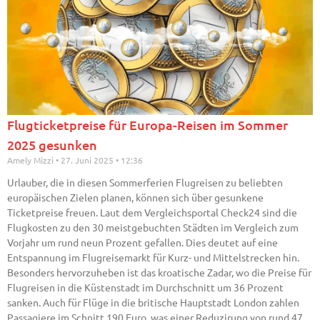
Flugticketpreise für Europa-Reisen im Sommer
2025 gesunken
Amely Mizzi
27. Juni 2025
12:36
Urlauber, die in diesen Sommerferien Flugreisen zu beliebten
europäischen Zielen planen, können sich über gesunkene
Ticketpreise freuen. Laut dem Vergleichsportal Check24 sind die
Flugkosten zu den 30 meistgebuchten Städten im Vergleich zum
Vorjahr um rund neun Prozent gefallen. Dies deutet auf eine
Entspannung im Flugreisemarkt für Kurz- und Mittelstrecken hin.
Besonders hervorzuheben ist das kroatische Zadar, wo die Preise für
Flugreisen in die Küstenstadt im Durchschnitt um 36 Prozent
sanken. Auch für Flüge in die britische Hauptstadt London zahlen
Passagiere im Schnitt 190 Euro, was einer Reduzirung von rund 47