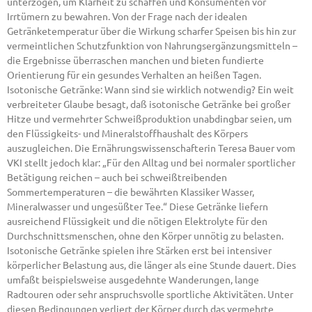
unterzogen, um Klarheit zu schaffen und Konsumenten vor
Irrtümern zu bewahren. Von der Frage nach der idealen
Getränketemperatur über die Wirkung scharfer Speisen bis hin zur
vermeintlichen Schutzfunktion von Nahrungsergänzungsmitteln –
die Ergebnisse überraschen manchen und bieten fundierte
Orientierung für ein gesundes Verhalten an heißen Tagen.
Isotonische Getränke: Wann sind sie wirklich notwendig? Ein weit
verbreiteter Glaube besagt, daß isotonische Getränke bei großer
Hitze und vermehrter Schweißproduktion unabdingbar seien, um
den Flüssigkeits- und Mineralstoffhaushalt des Körpers
auszugleichen. Die Ernährungswissenschafterin Teresa Bauer vom
VKI stellt jedoch klar: „Für den Alltag und bei normaler sportlicher
Betätigung reichen – auch bei schweißtreibenden
Sommertemperaturen – die bewährten Klassiker Wasser,
Mineralwasser und ungesüßter Tee.“ Diese Getränke liefern
ausreichend Flüssigkeit und die nötigen Elektrolyte für den
Durchschnittsmenschen, ohne den Körper unnötig zu belasten.
Isotonische Getränke spielen ihre Stärken erst bei intensiver
körperlicher Belastung aus, die länger als eine Stunde dauert. Dies
umfaßt beispielsweise ausgedehnte Wanderungen, lange
Radtouren oder sehr anspruchsvolle sportliche Aktivitäten. Unter
diesen Bedingungen verliert der Körper durch das vermehrte