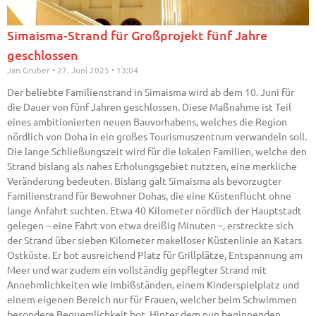
Simaisma-Strand für Großprojekt fünf Jahre
geschlossen
Jan Gruber
27. Juni 2025
13:04
Der beliebte Familienstrand in Simaisma wird ab dem 10. Juni für
die Dauer von fünf Jahren geschlossen. Diese Maßnahme ist Teil
eines ambitionierten neuen Bauvorhabens, welches die Region
nördlich von Doha in ein großes Tourismuszentrum verwandeln soll.
Die lange Schließungszeit wird für die lokalen Familien, welche den
Strand bislang als nahes Erholungsgebiet nutzten, eine merkliche
Veränderung bedeuten. Bislang galt Simaisma als bevorzugter
Familienstrand für Bewohner Dohas, die eine Küstenflucht ohne
lange Anfahrt suchten. Etwa 40 Kilometer nördlich der Hauptstadt
gelegen – eine Fahrt von etwa dreißig Minuten –, erstreckte sich
der Strand über sieben Kilometer makelloser Küstenlinie an Katars
Ostküste. Er bot ausreichend Platz für Grillplätze, Entspannung am
Meer und war zudem ein vollständig gepflegter Strand mit
Annehmlichkeiten wie Imbißständen, einem Kinderspielplatz und
einem eigenen Bereich nur für Frauen, welcher beim Schwimmen
besondere Bequemlichkeit bot. Hinter dem nun beginnenden