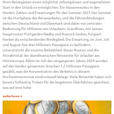
ihren Reisegästen einen möglichst reibungslosen und angenehmen
Start in den Urlaub zu ermöglichen. Ein Massenexodus in den
Norden: Zahlen und Erwartungen für den Sommer 2025 Der Sommer
ist die Hochphase des Reiseverkehrs, und die Fährverbindungen
zwischen Deutschland und Dänemark sind dabei von zentraler
Bedeutung für Millionen von Urlaubern. Scandlines, mit seinen
Hauptrouten Puttgarden-Rødby und Rostock-Gedser, fungiert
hierbei als entscheidendes Bindeglied. Die Erwartung, im Juni, Juli
und August fast drei Millionen Passagiere zu befördern,
unterstreicht die enorme Beliebtheit dieser Routen und die
Attraktivität der skandinavischen Reiseziele für Urlauber aus
Mitteleuropa. Allein im Juli des vergangenen Jahres 2024 wurden
auf den beiden genannten Strecken 1,2 Millionen Passagiere
gezählt, was die Konzentration des Verkehrs in diesem
Hochsommermonat eindrucksvoll belegt. Viele Reisende haben sich
bereits frühzeitig Tickets für die begehrten Überfahrten gesichert,
was auf eine hohe
weiterlesen »