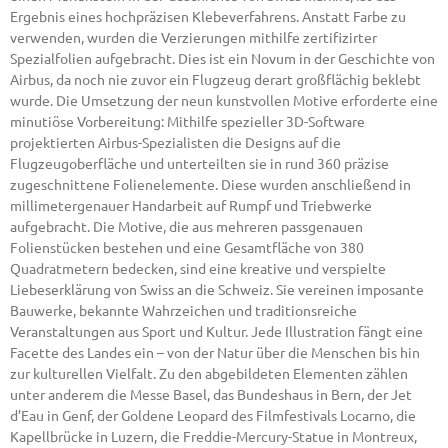
Ergebnis eines hochpräzisen Klebeverfahrens. Anstatt Farbe zu
verwenden, wurden die Verzierungen mithilfe zertifizirter
Spezialfolien aufgebracht. Dies ist ein Novum in der Geschichte von
Airbus, da noch nie zuvor ein Flugzeug derart großflächig beklebt
wurde. Die Umsetzung der neun kunstvollen Motive erforderte eine
minutiöse Vorbereitung: Mithilfe spezieller 3D-Software
projektierten Airbus-Spezialisten die Designs auf die
Flugzeugoberfläche und unterteilten sie in rund 360 präzise
zugeschnittene Folienelemente. Diese wurden anschließend in
millimetergenauer Handarbeit auf Rumpf und Triebwerke
aufgebracht. Die Motive, die aus mehreren passgenauen
Folienstücken bestehen und eine Gesamtfläche von 380
Quadratmetern bedecken, sind eine kreative und verspielte
Liebeserklärung von Swiss an die Schweiz. Sie vereinen imposante
Bauwerke, bekannte Wahrzeichen und traditionsreiche
Veranstaltungen aus Sport und Kultur. Jede Illustration fängt eine
Facette des Landes ein – von der Natur über die Menschen bis hin
zur kulturellen Vielfalt. Zu den abgebildeten Elementen zählen
unter anderem die Messe Basel, das Bundeshaus in Bern, der Jet
d’Eau in Genf, der Goldene Leopard des Filmfestivals Locarno, die
Kapellbrücke in Luzern, die Freddie-Mercury-Statue in Montreux,