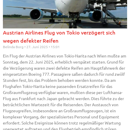
Austrian Airlines Flug von Tokio verzögert sich
wegen defekter Reifen
Belinda Borg
27. Juni 2025
15:01
Ein Flug der Austrian Airlines von Tokio-Narita nach Wien mußte am
Sonntag, dem 22. Juni 2025, erheblich verspätet starten. Grund für
die Verzögerung waren zwei defekte Reifen am Hauptfahrwerk der
eingesetzten Boeing 777. Passagiere saßen dadurch für rund zwölf
Stunden fest, bis das Problem behoben werden konnte. Da am
Flughafen Tokio-Narita keine passenden Ersatzreifen für das
Großraumflugzeug verfügbar waren, mußten diese per Lufthansa-
Flug aus Frankfurt nach Japan gebracht werden. Dies führte zu der
beträchtlichen Wartezeit für die Reisenden. Der Austausch von
Flugzeugreifen, insbesondere an Großraumflugzeugen, ist ein
komplexer Vorgang, der spezialisiertes Personal und Equipment
erfordert. Solche Ereignisse können trotz regelmäßiger Wartung
unerwartet auftreten und den Flugbetrieb empfindlich stören.