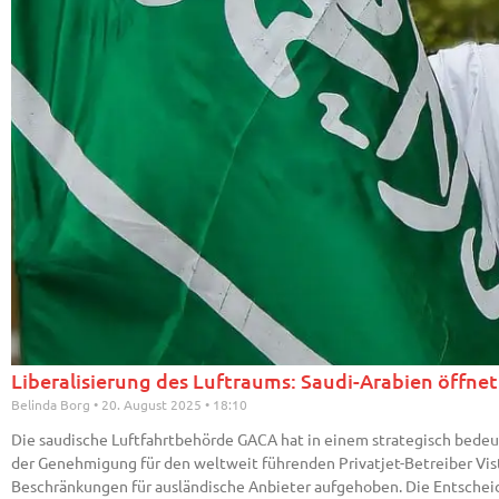
Liberalisierung des Luftraums: Saudi-Arabien öffnet
Belinda Borg
20. August 2025
18:10
Die saudische Luftfahrtbehörde GACA hat in einem strategisch bedeu
der Genehmigung für den weltweit führenden Privatjet-Betreiber Vis
Beschränkungen für ausländische Anbieter aufgehoben. Die Entscheidun