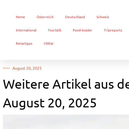
Home
Österreich
Deutschland
Schweiz
International
Touristik
Food-Insider
Tripreports
Reisetipps
Militär
August 20, 2025
Weitere Artikel aus d
August 20, 2025