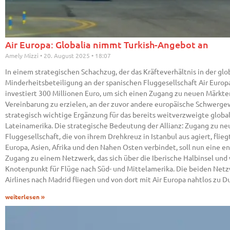
Air Europa: Globalia nimmt Turkish-Angebot an
Amely Mizzi
20. August 2025
18:07
In einem strategischen Schachzug, der das Kräfteverhältnis in der glo
Minderheitsbeteiligung an der spanischen Fluggesellschaft Air Europa
investiert 300 Millionen Euro, um sich einen Zugang zu neuen Märkten
Vereinbarung zu erzielen, an der zuvor andere europäische Schwergewi
strategisch wichtige Ergänzung für das bereits weitverzweigte global
Lateinamerika. Die strategische Bedeutung der Allianz: Zugang zu neu
Fluggesellschaft, die von ihrem Drehkreuz in Istanbul aus agiert, fli
Europa, Asien, Afrika und den Nahen Osten verbindet, soll nun eine e
Zugang zu einem Netzwerk, das sich über die Iberische Halbinsel und w
Knotenpunkt für Flüge nach Süd- und Mittelamerika. Die beiden Netzw
Airlines nach Madrid fliegen und von dort mit Air Europa nahtlos zu
weiterlesen »