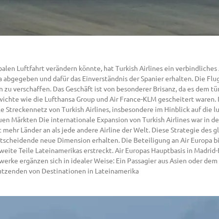
balen Luftfahrt verändern könnte, hat Turkish Airlines ein verbindliches
 abgegeben und dafür das Einverständnis der Spanier erhalten. Die Flug
 zu verschaffen. Das Geschäft ist von besonderer Brisanz, da es dem tür
chte wie die Lufthansa Group und Air France-KLM gescheitert waren. Di
e Streckennetz von Turkish Airlines, insbesondere im Hinblick auf die 
en Märkten Die internationale Expansion von Turkish Airlines war in den
egt mehr Länder an als jede andere Airline der Welt. Diese Strategie des
ntscheidende neue Dimension erhalten. Die Beteiligung an Air Europa bi
eite Teile Lateinamerikas erstreckt. Air Europas Hauptbasis in Madrid-B
erke ergänzen sich in idealer Weise: Ein Passagier aus Asien oder de
 Dutzenden von Destinationen in Lateinamerika