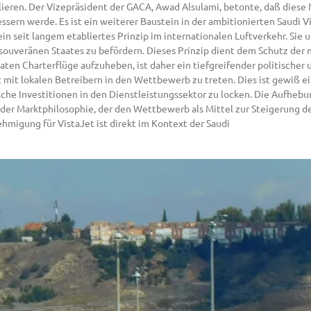
ablieren. Der Vizepräsident der GACA, Awad Alsulami, betonte, daß di
sern werde. Es ist ein weiterer Baustein in der ambitionierten Saudi V
seit langem etabliertes Prinzip im internationalen Luftverkehr. Sie 
souveränen Staates zu befördern. Dieses Prinzip dient dem Schutz der 
ten Charterflüge aufzuheben, ist daher ein tiefgreifender politischer 
it lokalen Betreibern in den Wettbewerb zu treten. Dies ist gewiß ein 
ische Investitionen in den Dienstleistungssektor zu locken. Die Aufheb
er Marktphilosophie, der den Wettbewerb als Mittel zur Steigerung der
ehmigung für VistaJet ist direkt im Kontext der Saudi