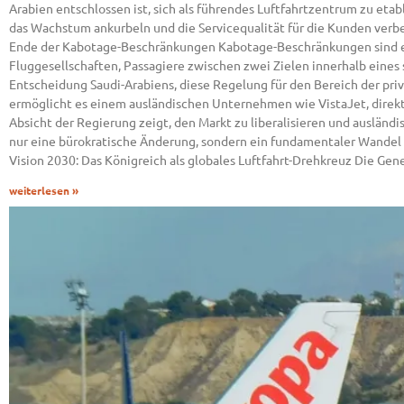
Arabien entschlossen ist, sich als führendes Luftfahrtzentrum zu et
das Wachstum ankurbeln und die Servicequalität für die Kunden verbes
Ende der Kabotage-Beschränkungen Kabotage-Beschränkungen sind ein 
Fluggesellschaften, Passagiere zwischen zwei Zielen innerhalb eines 
Entscheidung Saudi-Arabiens, diese Regelung für den Bereich der priva
ermöglicht es einem ausländischen Unternehmen wie VistaJet, direkt m
Absicht der Regierung zeigt, den Markt zu liberalisieren und ausländ
nur eine bürokratische Änderung, sondern ein fundamentaler Wandel d
Vision 2030: Das Königreich als globales Luftfahrt-Drehkreuz Die Gen
weiterlesen »