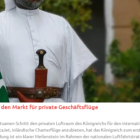
 den Markt für private Geschäftsflüge
tsamen Schritt den privaten Luftraum des Königreichs für den interna
taJet, inländische Charterflüge anzubieten, hat das Königreich zum er
g ist ein klarer Meilenstein im Rahmen der nationalen Luftfahrtstrate