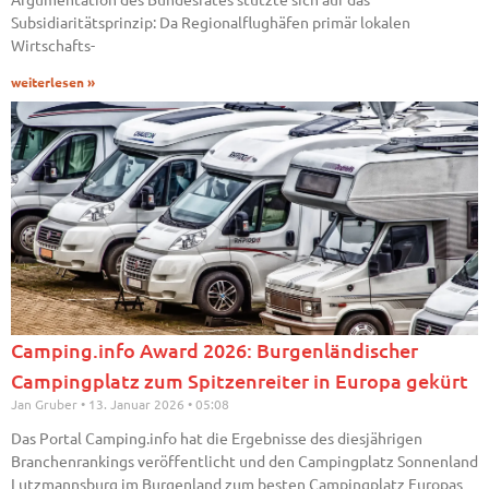
Subsidiaritätsprinzip: Da Regionalflughäfen primär lokalen
Wirtschafts-
weiterlesen »
Camping.info Award 2026: Burgenländischer
Campingplatz zum Spitzenreiter in Europa gekürt
Jan Gruber
13. Januar 2026
05:08
Das Portal Camping.info hat die Ergebnisse des diesjährigen
Branchenrankings veröffentlicht und den Campingplatz Sonnenland
Lutzmannsburg im Burgenland zum besten Campingplatz Europas