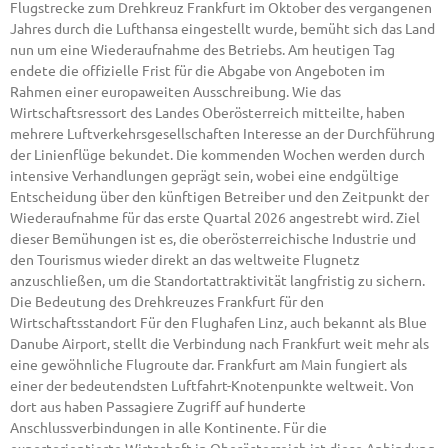
Flugstrecke zum Drehkreuz Frankfurt im Oktober des vergangenen
Jahres durch die Lufthansa eingestellt wurde, bemüht sich das Land
nun um eine Wiederaufnahme des Betriebs. Am heutigen Tag
endete die offizielle Frist für die Abgabe von Angeboten im
Rahmen einer europaweiten Ausschreibung. Wie das
Wirtschaftsressort des Landes Oberösterreich mitteilte, haben
mehrere Luftverkehrsgesellschaften Interesse an der Durchführung
der Linienflüge bekundet. Die kommenden Wochen werden durch
intensive Verhandlungen geprägt sein, wobei eine endgültige
Entscheidung über den künftigen Betreiber und den Zeitpunkt der
Wiederaufnahme für das erste Quartal 2026 angestrebt wird. Ziel
dieser Bemühungen ist es, die oberösterreichische Industrie und
den Tourismus wieder direkt an das weltweite Flugnetz
anzuschließen, um die Standortattraktivität langfristig zu sichern.
Die Bedeutung des Drehkreuzes Frankfurt für den
Wirtschaftsstandort Für den Flughafen Linz, auch bekannt als Blue
Danube Airport, stellt die Verbindung nach Frankfurt weit mehr als
eine gewöhnliche Flugroute dar. Frankfurt am Main fungiert als
einer der bedeutendsten Luftfahrt-Knotenpunkte weltweit. Von
dort aus haben Passagiere Zugriff auf hunderte
Anschlussverbindungen in alle Kontinente. Für die