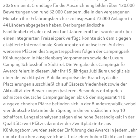
2026 ernannt. Grundlage für die Auszeichnung bilden über 120.000
Bewertungen von rund 62.000 Campern, die in den vergangenen
Monaten ihre Erfahrungsberichte zu insgesamt 23.000 Anlagen in
44 Ländern abgegeben haben. Der burgenländische
Familienbetrieb, der erst vor fünf Jahren eröffnet wurde und über
einen integrierten Freizeitpark verfügt, konnte sich damit gegen
etablierte internationale Konkurrenten durchsetzen. Auf den
weiteren Plätzen des Siegertreppchens folgen der Campingpark
Kühlungsborn in Mecklenburg-Vorpommern sowie der Luxury
Camping Schlosshof in Südtirol. Die Vergabe des Camping.info
Awards feiert in diesem Jahr ihr 15-jähriges Jubiläum und gilt als
einer der wichtigsten Publikumspreise der Branche, da die
Platzierungen ausschließlich auf Gästezufriedenheit sowie der
Aktualität der Bewertungen basieren. Besonders erfolgreich
schnitten deutsche Campinganlagen ab: 65 der insgesamt 110
ausgezeichneten Plätze befinden sich in der Bundesrepublik, wobei
vier deutsche Betriebe den Sprung in die europäischen Top 10
schafften. Langzeitanalysen zeigen eine hohe Beständigkeit in der
Qualität; zwei Plätze, darunter der Zweitplatzierte aus
Kühlungsborn, wurden seit der Einführung des Awards in jedem Jahr
ununterbrochen ausgezeichnet. Trotz einer hohen Dichte an Luxus-