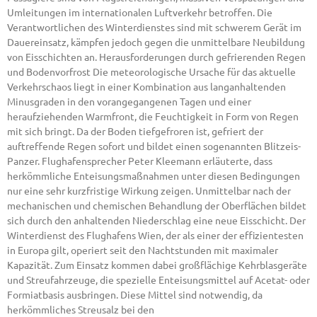
Umleitungen im internationalen Luftverkehr betroffen. Die
Verantwortlichen des Winterdienstes sind mit schwerem Gerät im
Dauereinsatz, kämpfen jedoch gegen die unmittelbare Neubildung
von Eisschichten an. Herausforderungen durch gefrierenden Regen
und Bodenvorfrost Die meteorologische Ursache für das aktuelle
Verkehrschaos liegt in einer Kombination aus langanhaltenden
Minusgraden in den vorangegangenen Tagen und einer
heraufziehenden Warmfront, die Feuchtigkeit in Form von Regen
mit sich bringt. Da der Boden tiefgefroren ist, gefriert der
auftreffende Regen sofort und bildet einen sogenannten Blitzeis-
Panzer. Flughafensprecher Peter Kleemann erläuterte, dass
herkömmliche Enteisungsmaßnahmen unter diesen Bedingungen
nur eine sehr kurzfristige Wirkung zeigen. Unmittelbar nach der
mechanischen und chemischen Behandlung der Oberflächen bildet
sich durch den anhaltenden Niederschlag eine neue Eisschicht. Der
Winterdienst des Flughafens Wien, der als einer der effizientesten
in Europa gilt, operiert seit den Nachtstunden mit maximaler
Kapazität. Zum Einsatz kommen dabei großflächige Kehrblasgeräte
und Streufahrzeuge, die spezielle Enteisungsmittel auf Acetat- oder
Formiatbasis ausbringen. Diese Mittel sind notwendig, da
herkömmliches Streusalz bei den