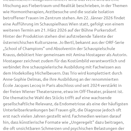
Mischung aus Fiebertraum und Realität beschrieben, in der Themen
wie Hormontherapien, Arztbesuche und die soziale Isolation
betroffener Frauen im Zentrum stehen. Am 22. Jänner 2026 findet
eine Aufführung im Schauspielhaus Wien statt, gefolgt von einem
weiteren Termin am 21. März 2026 auf der Bühne Purkersdorf.
Hinter der Produktion stehen drei aufstrebende Talente der
österreichischen Kulturszene. Jo Bertl, bekannt aus der ORF-Serie
„School of Champions“ und Absolventin der Schauspielschule
Krauss, debütiert hier gemeinsam mit Amina Mostageer als Autorin.
Mostageer zeichnet zudem für das Kostümbild verantwortlich und
verbindet ihre schauspielerische Ausbildung mit Fachwissen aus
dem Modekolleg Michelbeuern. Das Trio wird komplettiert durch
Anne-Sophie Delmas, die ihre Ausbildung an der renommierten
École Jacques Lecoq in Paris abschloss und seit 2024 verstärkt in
der freien Wiener Theaterszene, etwa im Off-Theater, präsent ist.
Die thematische Wahl des Stücks trifft auf eine wachsende
gesellschaftliche Relevanz, da Endometriose als eine der häufigsten
Unterleibserkrankungen bei Frauen gilt, die Diagnose jedoch oft
erst nach vielen Jahren gestellt wird. Fachmedien weisen darauf
hin, dass künstlerische Formate wie „Ungeregelt“ dazu beitragen,
die oft unsichtbaren Schmerzen und psychischen Belastungen der