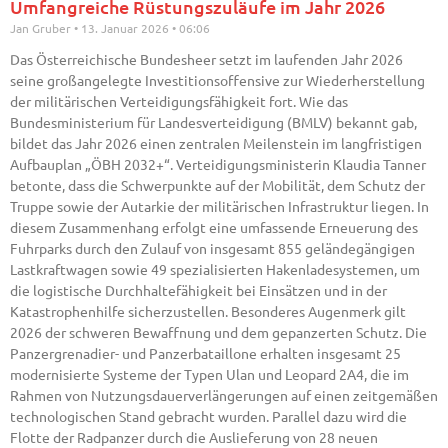
Umfangreiche Rüstungszuläufe im Jahr 2026
Jan Gruber
13. Januar 2026
06:06
Das Österreichische Bundesheer setzt im laufenden Jahr 2026
seine großangelegte Investitionsoffensive zur Wiederherstellung
der militärischen Verteidigungsfähigkeit fort. Wie das
Bundesministerium für Landesverteidigung (BMLV) bekannt gab,
bildet das Jahr 2026 einen zentralen Meilenstein im langfristigen
Aufbauplan „ÖBH 2032+“. Verteidigungsministerin Klaudia Tanner
betonte, dass die Schwerpunkte auf der Mobilität, dem Schutz der
Truppe sowie der Autarkie der militärischen Infrastruktur liegen. In
diesem Zusammenhang erfolgt eine umfassende Erneuerung des
Fuhrparks durch den Zulauf von insgesamt 855 geländegängigen
Lastkraftwagen sowie 49 spezialisierten Hakenladesystemen, um
die logistische Durchhaltefähigkeit bei Einsätzen und in der
Katastrophenhilfe sicherzustellen. Besonderes Augenmerk gilt
2026 der schweren Bewaffnung und dem gepanzerten Schutz. Die
Panzergrenadier- und Panzerbataillone erhalten insgesamt 25
modernisierte Systeme der Typen Ulan und Leopard 2A4, die im
Rahmen von Nutzungsdauerverlängerungen auf einen zeitgemäßen
technologischen Stand gebracht wurden. Parallel dazu wird die
Flotte der Radpanzer durch die Auslieferung von 28 neuen