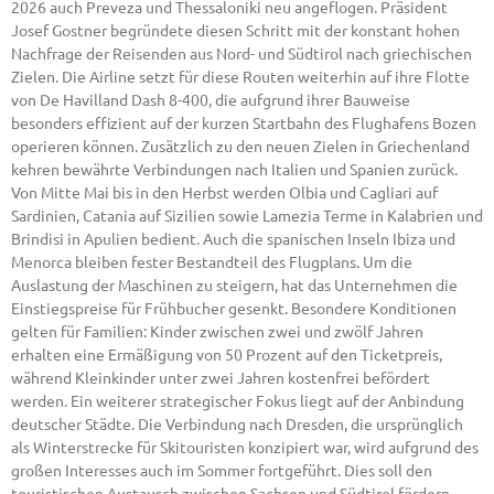
2026 auch Preveza und Thessaloniki neu angeflogen. Präsident
Josef Gostner begründete diesen Schritt mit der konstant hohen
Nachfrage der Reisenden aus Nord- und Südtirol nach griechischen
Zielen. Die Airline setzt für diese Routen weiterhin auf ihre Flotte
von De Havilland Dash 8-400, die aufgrund ihrer Bauweise
besonders effizient auf der kurzen Startbahn des Flughafens Bozen
operieren können. Zusätzlich zu den neuen Zielen in Griechenland
kehren bewährte Verbindungen nach Italien und Spanien zurück.
Von Mitte Mai bis in den Herbst werden Olbia und Cagliari auf
Sardinien, Catania auf Sizilien sowie Lamezia Terme in Kalabrien und
Brindisi in Apulien bedient. Auch die spanischen Inseln Ibiza und
Menorca bleiben fester Bestandteil des Flugplans. Um die
Auslastung der Maschinen zu steigern, hat das Unternehmen die
Einstiegspreise für Frühbucher gesenkt. Besondere Konditionen
gelten für Familien: Kinder zwischen zwei und zwölf Jahren
erhalten eine Ermäßigung von 50 Prozent auf den Ticketpreis,
während Kleinkinder unter zwei Jahren kostenfrei befördert
werden. Ein weiterer strategischer Fokus liegt auf der Anbindung
deutscher Städte. Die Verbindung nach Dresden, die ursprünglich
als Winterstrecke für Skitouristen konzipiert war, wird aufgrund des
großen Interesses auch im Sommer fortgeführt. Dies soll den
touristischen Austausch zwischen Sachsen und Südtirol fördern.