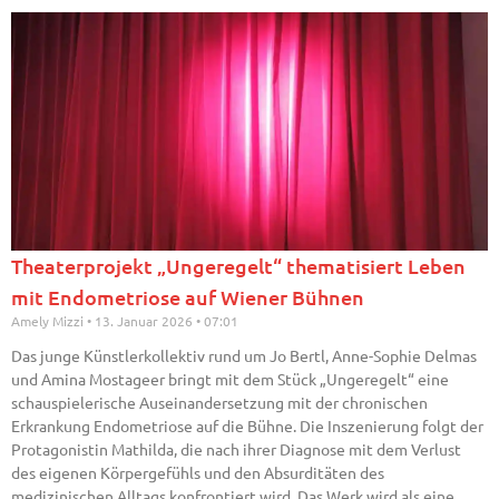
Theaterprojekt „Ungeregelt“ thematisiert Leben
mit Endometriose auf Wiener Bühnen
Amely Mizzi
13. Januar 2026
07:01
Das junge Künstlerkollektiv rund um Jo Bertl, Anne-Sophie Delmas
und Amina Mostageer bringt mit dem Stück „Ungeregelt“ eine
schauspielerische Auseinandersetzung mit der chronischen
Erkrankung Endometriose auf die Bühne. Die Inszenierung folgt der
Protagonistin Mathilda, die nach ihrer Diagnose mit dem Verlust
des eigenen Körpergefühls und den Absurditäten des
medizinischen Alltags konfrontiert wird. Das Werk wird als eine