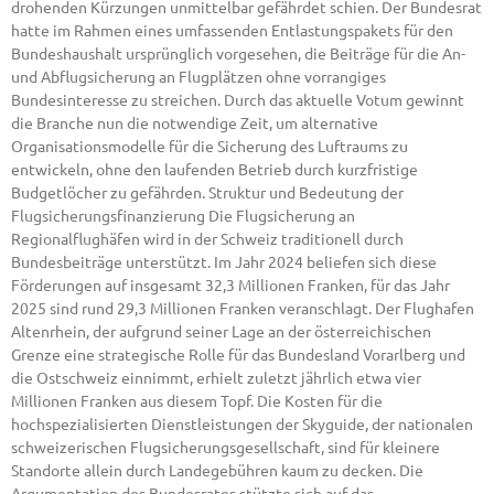
drohenden Kürzungen unmittelbar gefährdet schien. Der Bundesrat
hatte im Rahmen eines umfassenden Entlastungspakets für den
Bundeshaushalt ursprünglich vorgesehen, die Beiträge für die An-
und Abflugsicherung an Flugplätzen ohne vorrangiges
Bundesinteresse zu streichen. Durch das aktuelle Votum gewinnt
die Branche nun die notwendige Zeit, um alternative
Organisationsmodelle für die Sicherung des Luftraums zu
entwickeln, ohne den laufenden Betrieb durch kurzfristige
Budgetlöcher zu gefährden. Struktur und Bedeutung der
Flugsicherungsfinanzierung Die Flugsicherung an
Regionalflughäfen wird in der Schweiz traditionell durch
Bundesbeiträge unterstützt. Im Jahr 2024 beliefen sich diese
Förderungen auf insgesamt 32,3 Millionen Franken, für das Jahr
2025 sind rund 29,3 Millionen Franken veranschlagt. Der Flughafen
Altenrhein, der aufgrund seiner Lage an der österreichischen
Grenze eine strategische Rolle für das Bundesland Vorarlberg und
die Ostschweiz einnimmt, erhielt zuletzt jährlich etwa vier
Millionen Franken aus diesem Topf. Die Kosten für die
hochspezialisierten Dienstleistungen der Skyguide, der nationalen
schweizerischen Flugsicherungsgesellschaft, sind für kleinere
Standorte allein durch Landegebühren kaum zu decken. Die
Argumentation des Bundesrates stützte sich auf das