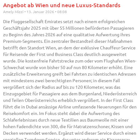
Angebot ab Wien und neue Luxus-Standards
Amely Mizzi
13. Januar 2026
08:08
Die Fluggesellschaft Emirates setzt nach einem erfolgreichen
Geschäftsjahr 2025 mit über 55 Millionen beförderten Passagieren
zu Beginn des Jahres 2026 auf eine qualitative Aufwertung ihres
Premium-Segments. Ein zentraler Bestandteil dieser Maßnahmen
betrifft den Standort Wien, an dem der exklusive Chauffeur-Service
für Reisende der First und Business Class deutlich ausgeweitet
wurde. Die kostenfreie Fahrtstrecke zum oder vom Flughafen Wien-
Schwechat wurde von bisher 50 auf nun 80 Kilometer erhöht. Eine
zusätzliche Erweiterung greift bei Fahrten zu identischen Adressen
mit mindestens zwei berechtigten Personen; in diesem Fall
vergrößert sich der Radius auf bis zu 120 Kilometer, was das
Einzugsgebiet für Passagiere aus dem Burgenland, Niederösterreich
und Teilen Oberösterreichs erheblich vergrößert. In der First Class
führt die in Dubai ansässige Airline umfassende Neuerungen für den
Reisekomfort ein. Im Fokus steht dabei die Aufwertung des
Schlaferlebnisses durch neue Textilien aus Baumwolle mit einer
hohen Fadendichte von 300, die für Matratzenschoner, Kissen und
Decken verwendet werden. Ergänzt wird dieser Service durch einen
speziellen Turndown-Service, der unter anderem ein Kissenspray