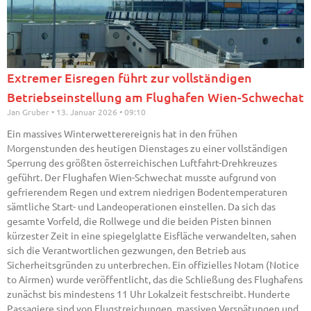
Extremer Eisregen führt zur vollständigen
Betriebseinstellung am Flughafen Wien-Schwechat
Jan Gruber
13. Januar 2026
09:10
Ein massives Winterwetterereignis hat in den frühen
Morgenstunden des heutigen Dienstages zu einer vollständigen
Sperrung des größten österreichischen Luftfahrt-Drehkreuzes
geführt. Der Flughafen Wien-Schwechat musste aufgrund von
gefrierendem Regen und extrem niedrigen Bodentemperaturen
sämtliche Start- und Landeoperationen einstellen. Da sich das
gesamte Vorfeld, die Rollwege und die beiden Pisten binnen
kürzester Zeit in eine spiegelglatte Eisfläche verwandelten, sahen
sich die Verantwortlichen gezwungen, den Betrieb aus
Sicherheitsgründen zu unterbrechen. Ein offizielles Notam (Notice
to Airmen) wurde veröffentlicht, das die Schließung des Flughafens
zunächst bis mindestens 11 Uhr Lokalzeit festschreibt. Hunderte
Passagiere sind von Flugstreichungen, massiven Verspätungen und