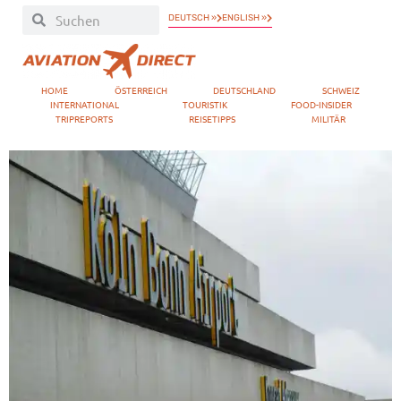
DEUTSCH »
ENGLISH »
HOME
ÖSTERREICH
DEUTSCHLAND
SCHWEIZ
INTERNATIONAL
TOURISTIK
FOOD-INSIDER
TRIPREPORTS
REISETIPPS
MILITÄR