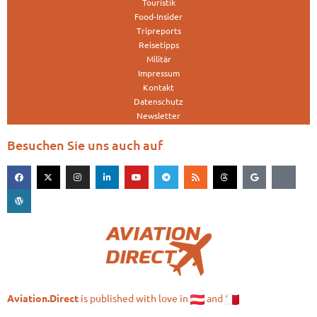
Touristik
Food-Insider
Tripreports
Reisetipps
Militär
Impressum
Kontakt
Datenschutz
Newsletter
Besuchen Sie uns auch auf
is published with love in
and
Aviation.Direct