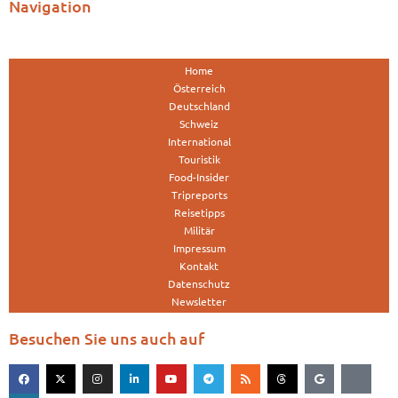
Navigation
Home
Österreich
Deutschland
Schweiz
International
Touristik
Food-Insider
Tripreports
Reisetipps
Militär
Impressum
Kontakt
Datenschutz
Newsletter
Besuchen Sie uns auch auf