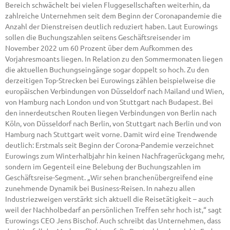
Bereich schwächelt bei vielen Fluggesellschaften weiterhin, da
zahlreiche Unternehmen seit dem Beginn der Coronapandemie die
Anzahl der Dienstreisen deutlich reduziert haben. Laut Eurowings
sollen die Buchungszahlen seitens Geschäftsreisender im
November 2022 um 60 Prozent über dem Aufkommen des
Vorjahresmoants liegen. In Relation zu den Sommermonaten liegen
die aktuellen Buchungseingänge sogar doppelt so hoch. Zu den
derzeitigen Top-Strecken bei Eurowings zählen beispielweise die
europäischen Verbindungen von Düsseldorf nach Mailand und Wien,
von Hamburg nach London und von Stuttgart nach Budapest. Bei
den innerdeutschen Routen liegen Verbindungen von Berlin nach
Köln, von Düsseldorf nach Berlin, von Stuttgart nach Berlin und von
Hamburg nach Stuttgart weit vorne. Damit wird eine Trendwende
deutlich: Erstmals seit Beginn der Corona-Pandemie verzeichnet
Eurowings zum Winterhalbjahr hin keinen Nachfragerückgang mehr,
sondern im Gegenteil eine Belebung der Buchungszahlen im
Geschäftsreise-Segment. „Wir sehen branchenübergreifend eine
zunehmende Dynamik bei Business-Reisen. In nahezu allen
Industriezweigen verstärkt sich aktuell die Reisetätigkeit – auch
weil der Nachholbedarf an persönlichen Treffen sehr hoch ist,“ sagt
Eurowings CEO Jens Bischof. Auch schreibt das Unternehmen, dass