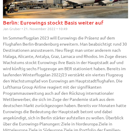
Berlin: Eurowings stockt Basis weiter auf
Jan Gruber
21. November 2022
10:49
Im Sommerflugplan 2023 will Eurowings die Präsenz auf dem
Flughafen Berlin-Brandenburg erweitern. Man beabsichtigt rund 30
Destinationen anzusteuern. Neu fliegt man unter anderem nach
Malaga, Alicante, Antalya, Graz, Larnaca und Rhodos. Im Zuge dieses
Wachstums stockt Eurowings ihre Basis in der Hauptstadt auf und
wird künftig sechs Flugzeuge am BER stationiert haben. Bereits im
laufenden Winterflugplan 2022/23 verstärkt ein viertes Flugzeug
den Wachstumspfad von Eurowings am Hauptstadtflughafen. Die
Lufthansa Group Airline reagiert mit der signifikanten
Programmausweitung auch auf den Rückzug internationaler
Wettbewerber, die sich im Zuge der Pandemie stark aus dem
deutschen Markt zurückgezogen haben. Bereits vor Monaten hatte
Eurowings die Bedeutung der Hauptstadt betont und dabei
angekündigt, sich in Berlin stärker aufstellen zu wollen. Überblick
über die Eurowings-Planungen: Ziele in Nordeuropa Ziele in
Mitteleuropa Ziele in Südeuropa Ziele im Portfolio der Familien-