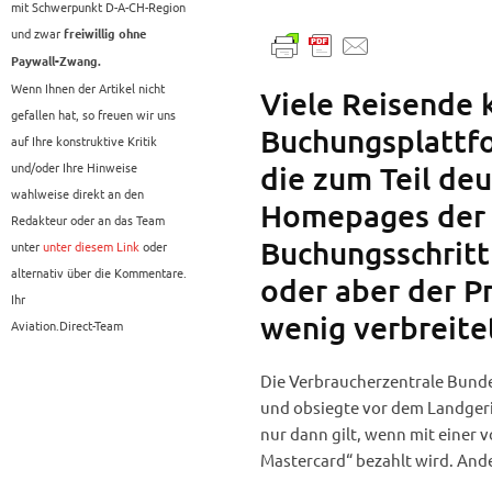
mit Schwerpunkt D-A-CH-Region
und zwar
freiwillig ohne
Paywall-Zwang.
Wenn Ihnen der Artikel nicht
Viele Reisende 
gefallen hat, so freuen wir uns
Buchungsplattfo
auf Ihre konstruktive Kritik
und/oder Ihre Hinweise
die zum Teil deu
wahlweise direkt an den
Homepages der A
Redakteur oder an das Team
Buchungsschrit
unter
unter diesem Link
oder
alternativ über die Kommentare.
oder aber der Pr
Ihr
wenig verbreite
Aviation.Direct-Team
Die Verbraucherzentrale Bund
und obsiegte vor dem Landgeric
nur dann gilt, wenn mit einer 
Mastercard“ bezahlt wird. Ander