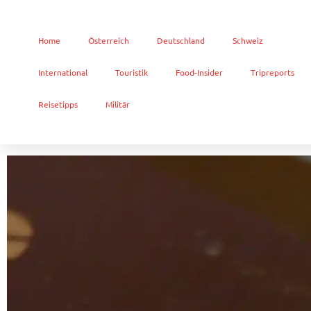
Home
Österreich
Deutschland
Schweiz
International
Touristik
Food-Insider
Tripreports
Reisetipps
Militär