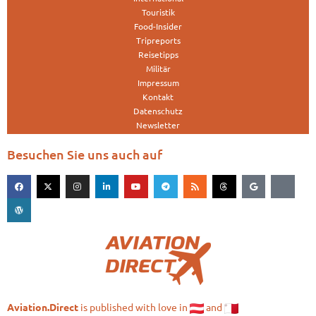
Touristik
Food-Insider
Tripreports
Reisetipps
Militär
Impressum
Kontakt
Datenschutz
Newsletter
Besuchen Sie uns auch auf
is published with love in
and
Aviation.Direct