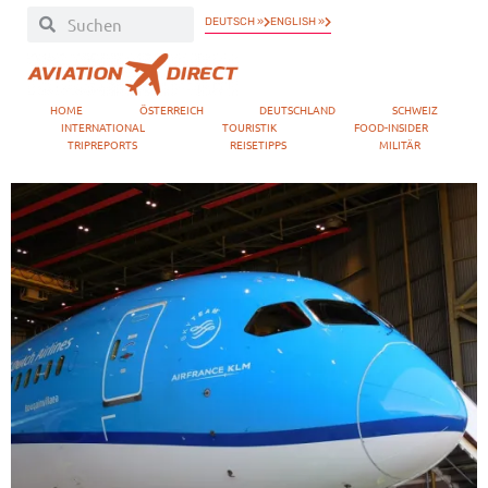
DEUTSCH »
ENGLISH »
HOME
ÖSTERREICH
DEUTSCHLAND
SCHWEIZ
INTERNATIONAL
TOURISTIK
FOOD-INSIDER
TRIPREPORTS
REISETIPPS
MILITÄR