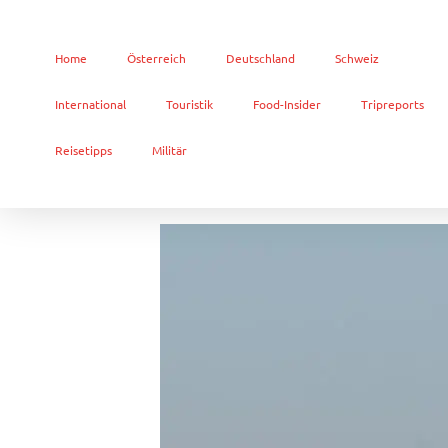
Home
Österreich
Deutschland
Schweiz
International
Touristik
Food-Insider
Tripreports
Reisetipps
Militär