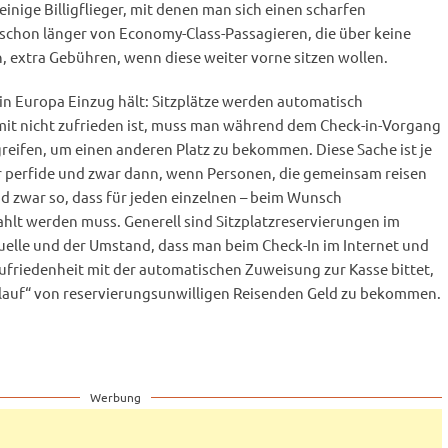
einige Billigflieger, mit denen man sich einen scharfen
 schon länger von Economy-Class-Passagieren, die über keine
, extra Gebühren, wenn diese weiter vorne sitzen wollen.
 in Europa Einzug hält: Sitzplätze werden automatisch
t nicht zufrieden ist, muss man während dem Check-in-Vorgang
 greifen, um einen anderen Platz zu bekommen. Diese Sache ist je
r perfide und zwar dann, wenn Personen, die gemeinsam reisen
 zwar so, dass für jeden einzelnen – beim Wunsch
hlt werden muss. Generell sind Sitzplatzreservierungen im
elle und der Umstand, dass man beim Check-In im Internet und
zufriedenheit mit der automatischen Zuweisung zur Kasse bittet,
nlauf“ von reservierungsunwilligen Reisenden Geld zu bekommen.
Werbung