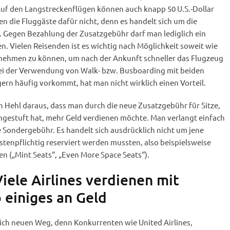
 Auf den Langstreckenflügen können auch knapp 50 U.S.-Dollar
ten die Fluggäste dafür nicht, denn es handelt sich um die
. Gegen Bezahlung der Zusatzgebühr darf man lediglich ein
en. Vielen Reisenden ist es wichtig nach Möglichkeit soweit wie
z nehmen zu können, um nach der Ankunft schneller das Flugzeug
ei der Verwendung von Walk- bzw. Busboarding mit beiden
egern häufig vorkommt, hat man nicht wirklich einen Vorteil.
n Hehl daraus, dass man durch die neue Zusatzgebühr für Sitze,
ingestuft hat, mehr Geld verdienen möchte. Man verlangt einfach
e Sondergebühr. Es handelt sich ausdrücklich nicht um jene
ostenpflichtig reserviert werden mussten, also beispielsweise
n („Mint Seats“, „Even More Space Seats“).
 Viele Airlines verdienen mit
 einiges an Geld
lich neuen Weg, denn Konkurrenten wie United Airlines,