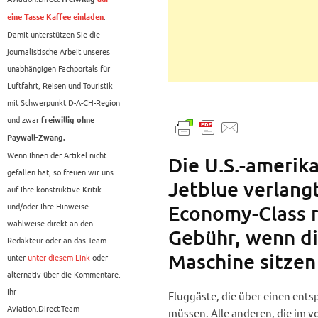
.
eine Tasse Kaffee einladen
Damit unterstützen Sie die
journalistische Arbeit unseres
unabhängigen Fachportals für
Luftfahrt, Reisen und Touristik
mit Schwerpunkt D-A-CH-Region
und zwar
freiwillig ohne
Paywall-Zwang.
Wenn Ihnen der Artikel nicht
Die U.S.-amerika
gefallen hat, so freuen wir uns
Jetblue verlangt
auf Ihre konstruktive Kritik
und/oder Ihre Hinweise
Economy-Class re
wahlweise direkt an den
Gebühr, wenn di
Redakteur oder an das Team
Maschine sitzen
unter
unter diesem Link
oder
alternativ über die Kommentare.
Ihr
Fluggäste, die über einen ents
Aviation.Direct-Team
müssen. Alle anderen, die im v