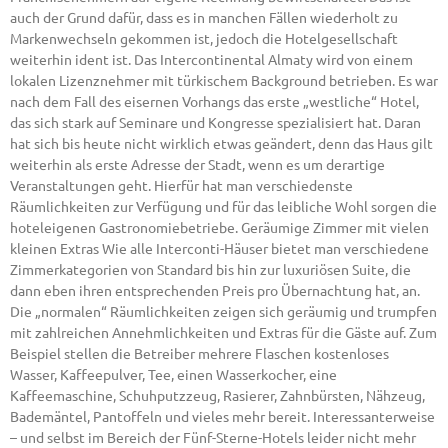
auch der Grund dafür, dass es in manchen Fällen wiederholt zu
Markenwechseln gekommen ist, jedoch die Hotelgesellschaft
weiterhin ident ist. Das Intercontinental Almaty wird von einem
lokalen Lizenznehmer mit türkischem Background betrieben. Es war
nach dem Fall des eisernen Vorhangs das erste „westliche“ Hotel,
das sich stark auf Seminare und Kongresse spezialisiert hat. Daran
hat sich bis heute nicht wirklich etwas geändert, denn das Haus gilt
weiterhin als erste Adresse der Stadt, wenn es um derartige
Veranstaltungen geht. Hierfür hat man verschiedenste
Räumlichkeiten zur Verfügung und für das leibliche Wohl sorgen die
hoteleigenen Gastronomiebetriebe. Geräumige Zimmer mit vielen
kleinen Extras Wie alle Interconti-Häuser bietet man verschiedene
Zimmerkategorien von Standard bis hin zur luxuriösen Suite, die
dann eben ihren entsprechenden Preis pro Übernachtung hat, an.
Die „normalen“ Räumlichkeiten zeigen sich geräumig und trumpfen
mit zahlreichen Annehmlichkeiten und Extras für die Gäste auf. Zum
Beispiel stellen die Betreiber mehrere Flaschen kostenloses
Wasser, Kaffeepulver, Tee, einen Wasserkocher, eine
Kaffeemaschine, Schuhputzzeug, Rasierer, Zahnbürsten, Nähzeug,
Bademäntel, Pantoffeln und vieles mehr bereit. Interessanterweise
– und selbst im Bereich der Fünf-Sterne-Hotels leider nicht mehr