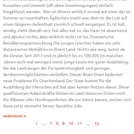
Aussehen und Umwelt (oft ohne Genehmigungen) einfach
hingeklotzt werden. Wer im Winter wirklich einmal auf einer der im
Sommer so traumhaften Ägäischen Inseln war, dem ist die Lust auf
einen längeren Aufenthalt ziemlich schnell vergangen: Es ist kalt,
windig, zieht überall rein, fast alles hat zu, das Meer ist abweisend
und absolut nichts, aber wirklich nichts ist los. Dramatische
Bevölkerungsentwicklung Die jungen Griechen haben ein sehr
distanziertes Verhältnis zu ihrem Land. Nichts wie weg, lautet da
die Devise. Seit 2013 sind es jährlich bis zu 100.000 (in manchen
Jahren auch mal weniger) meist junge Leute mit guter Ausbildung,
die das Land wegen der Perspektivlosigkeit und geringer
Verdienstmöglichkeiten verließen. Dieser Brain-Drain bedeutet
neue Probleme für Griechenland: Der Staat kommt für die
Ausbildung der Menschen auf, hat aber keinen Nutzen davon. Diese
qualifizierten Arbeitskräfte fehlen im Land. Waren es früher noch
die Albaner oder Nordmazedonier, die zur Arbeit kamen, suchen sich
diese jetzt vermehrt besser bezahlte Jobs
weiterlesen »
1
…
7
8
9
10
11
…
16