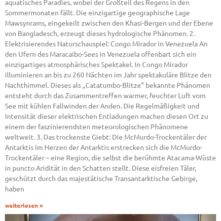
aquatisches Paradies, wobei der Großteil des Regens in den
Sommermonaten fällt. Die einzigartige geographische Lage
Mawsynrams, eingekeilt zwischen den Khasi-Bergen und der Ebene
von Bangladesch, erzeugt dieses hydrologische Phänomen. 2.
Elektrisierendes Naturschauspiel: Congo Mirador in Venezuela An
den Ufern des Maracaibo-Sees in Venezuela offenbart sich ein
einzigartiges atmosphärisches Spektakel. In Congo Mirador
illuminieren an bis zu 260 Nächten im Jahr spektakuläre Blitze den
Nachthimmel. Dieses als „Catatumbo-Blitze“ bekannte Phänomen
entsteht durch das Zusammentreffen warmer, feuchter Luft vom
See mit kühlen Fallwinden der Anden. Die Regelmäßigkeit und
Intensität dieser elektrischen Entladungen machen diesen Ort zu
einem der faszinierendsten meteorologischen Phänomene
weltweit. 3. Das trockenste Giebt: Die McMurdo-Trockentäler der
Antarktis Im Herzen der Antarktis erstrecken sich die McMurdo-
Trockentäler – eine Region, die selbst die berühmte Atacama-Wüste
in puncto Aridität in den Schatten stellt. Diese eisfreien Täler,
geschützt durch das majestätische Transantarktische Gebirge,
haben
weiterlesen »