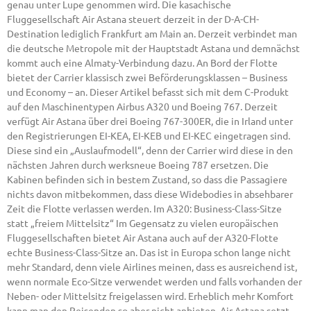
genau unter Lupe genommen wird. Die kasachische
Fluggesellschaft Air Astana steuert derzeit in der D-A-CH-
Destination lediglich Frankfurt am Main an. Derzeit verbindet man
die deutsche Metropole mit der Hauptstadt Astana und demnächst
kommt auch eine Almaty-Verbindung dazu. An Bord der Flotte
bietet der Carrier klassisch zwei Beförderungsklassen – Business
und Economy – an. Dieser Artikel befasst sich mit dem C-Produkt
auf den Maschinentypen Airbus A320 und Boeing 767. Derzeit
verfügt Air Astana über drei Boeing 767-300ER, die in Irland unter
den Registrierungen EI-KEA, EI-KEB und EI-KEC eingetragen sind.
Diese sind ein „Auslaufmodell“, denn der Carrier wird diese in den
nächsten Jahren durch werksneue Boeing 787 ersetzen. Die
Kabinen befinden sich in bestem Zustand, so dass die Passagiere
nichts davon mitbekommen, dass diese Widebodies in absehbarer
Zeit die Flotte verlassen werden. Im A320: Business-Class-Sitze
statt „freiem Mittelsitz“ Im Gegensatz zu vielen europäischen
Fluggesellschaften bietet Air Astana auch auf der A320-Flotte
echte Business-Class-Sitze an. Das ist in Europa schon lange nicht
mehr Standard, denn viele Airlines meinen, dass es ausreichend ist,
wenn normale Eco-Sitze verwendet werden und falls vorhanden der
Neben- oder Mittelsitz freigelassen wird. Erheblich mehr Komfort
kann man den Reisenden so aber nicht anbieten. Air Astana setzt