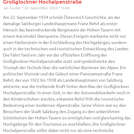
Großglockner Hochalpenstraße
Jan Gruber
20. September 2024
15:06
Am 22. September 1934 schrieb Österreich Geschichte, als der
damalige Salzburger Landeshauptmann Franz Rehrl als erster
Mensch das beeindruckende Bergmassiv der Hohen Tauern mit
einem Automobil überquerte. Dieses Ereignis markierte nicht nur
einen Meilenstein in der Erschließung des Hochgebirges, sondern
auch in der technischen und touristischen Entwicklung des Landes.
Die Fahrt fand ein Jahr vor der offiziellen Eröffnung der
Großglockner Hochalpenstraße statt und symbolisierte den
Triumph der Technik über die natürlichen Barrieren der Alpen. Ein
politischer Visionär und die Geburt einer Panoramastraße Franz
Rehrl, der von 1922 bis 1938 als Landeshauptmann von Salzburg
amtierte, war die treibende Kraft hinter dem Bau der Großglockner
Hochalpenstraße. In einer Zeit, in der der Automobilverkehr noch in
den Kinderschuhen steckte, erkannte Rehrl früh die touristische
Bedeutung einer modernen Alpenstraße. Seine Vision war es, den
Besuchern der Stadt Salzburg den Zugang zu den unberührten
Schönheiten der Hohen Tauern zu ermöglichen und gleichzeitig das
Hochgebirge für den Tourismus zu erschließen. Die Großglockner
Hochalpenstraße sollte dabei nicht nur als eine technische