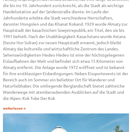
die bis ins 10. Jahrhundert zurückreicht, als die Stadt als wichtige
Handelsstation auf der Seidenstraße diente. Im Laufe der
Jahrhunderte erlebte die Stadt verschiedene Herrschaften,
darunter Mongolen und das Khanat Kokand. 1929 wurde Almaty zur
Hauptstadt der kasachischen Sowjetrepublik, ein Titel, den sie bis
1991 behielt. Nach der Unabhängigkeit Kasachstans wurde Astana
(heute Nur-Sultan) zur neuen Hauptstadt ernannt, jedoch bleibt
Almaty das kulturelle und wirtschaftliche Zentrum des Landes.
Sehenswürdigkeiten Medeo Medeo ist eine der höchstgelegenen
Eislaufbahnen der Welt und befindet sich etwa 15 Kilometer von
Almaty entfernt. Die Anlage wurde 1972 eröffnet und ist bekannt
für ihre erstklassigen Eisbedingungen. Neben Eissportevents ist der
Bereich auch im Sommer ein beliebter Ort für Wanderer und
Naturliebhaber. Die umliegende Berglandschaft bietet zahlreiche
Wanderwege mit atemberaubenden Ausblicken auf die Stadt und
die Alpen. Kok Tobe Der Kok
weiterlesen »