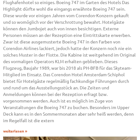
Flughafenhotel so einiges. Boeing 747 im Garten des Hotels Das
Highlight dürfte wohl die eingangs erwähnte Boeing 747 sein.
Diese wurde vor einigen Jahren vom Corendon-Konzern gekauft
und so womöglich vor der Verschrottung bewahrt. Hotelgäste
können den Jumbojet auch von innen besichtigen. Externe
Personen müssen an der Rezeption eine Eintrittskarte erwerben.
Zwar ist diese ausgemusterte Boeing 747 in den Farben von
Corendon Airlines lackiert, jedoch hatte der Konzern noch nie ein
solches Muster in der Flotte. Die Kabine ist weitgehend im Original
des vormaligen Operators KLM erhalten geblieben. Dieses
Flugzeug, Baujahr 1989, war bis 2018 als PH-BFB für das Skyteam-
Mitglied im Einsatz. Das Corendon Hotel Amsterdam-Schiphol
bietet für Hotelgäste regelmäßig fachkundige Führungen durch
und rund um das Ausstellungsstück an. Die Zeiten und
Anmeldungen können bei der Rezeption erfragt bzw.
vorgenommen werden. Auch ist es möglich im Zuge von
Veranstaltungen die Boeing 747 zu buchen. Besonders im Upper
Deck kann es in den Sommermonaten aber sehr heiß werden, denn
im Regelfall ist die extern
weiterlesen »