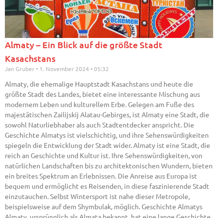
Almaty – Ein Blick auf die größte Stadt
Kasachstans
Jan Gruber
1. November 2024
05:32
Almaty, die ehemalige Hauptstadt Kasachstans und heute die
größte Stadt des Landes, bietet eine interessante Mischung aus
modernem Leben und kulturellem Erbe. Gelegen am Fuße des
majestätischen Zailijskij Alatau-Gebirges, ist Almaty eine Stadt, die
sowohl Naturliebhaber als auch Stadtentdecker anspricht. Die
Geschichte Almatys ist vielschichtig, und ihre Sehenswürdigkeiten
spiegeln die Entwicklung der Stadt wider. Almaty ist eine Stadt, die
reich an Geschichte und Kultur ist. Ihre Sehenswürdigkeiten, von
natürlichen Landschaften bis zu architektonischen Wundern, bieten
ein breites Spektrum an Erlebnissen. Die Anreise aus Europa ist
bequem und ermöglicht es Reisenden, in diese faszinierende Stadt
einzutauchen. Selbst Wintersport ist nahe dieser Metropole,
beispielsweise auf dem Shymbulak, möglich. Geschichte Almatys
Almaty, ursprünglich als Almata bekannt, hat eine lange Geschichte,