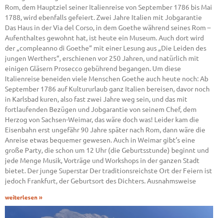
Rom, dem Hauptziel seiner Italienreise von September 1786 bis Mai
1788, wird ebenfalls gefeiert. Zwei Jahre Italien mit Jobgarantie
Das Haus in der Via del Corso, in dem Goethe während seines Rom –
Aufenthaltes gewohnt hat, ist heute ein Museum. Auch dort wird
der „compleanno di Goethe“ mit einer Lesung aus „Die Leiden des
jungen Werthers“, erschienen vor 250 Jahren, und natürlich mit
einigen Gläsern Prosecco gebührend begangen. Um diese
Italienreise beneiden viele Menschen Goethe auch heute noch: Ab
September 1786 auf Kultururlaub ganz Italien bereisen, davor noch
in Karlsbad kuren, also fast zwei Jahre weg sein, und das mit
fortlaufenden Bezügen und Jobgarantie von seinem Chef, dem
Herzog von Sachsen-Weimar, das wäre doch was! Leider kam die
Eisenbahn erst ungefähr 90 Jahre später nach Rom, dann wäre die
Anreise etwas bequemer gewesen. Auch in Weimar gibt’s eine
große Party, die schon um 12 Uhr (die Geburtsstunde) beginnt und
jede Menge Musik, Vorträge und Workshops in der ganzen Stadt
bietet. Der junge Superstar Der traditionsreichste Ort der Feiern ist
jedoch Frankfurt, der Geburtsort des Dichters. Ausnahmsweise
weiterlesen »