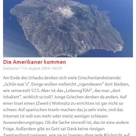
Die Amerikaner kommen
Gastautor
14. August 2024
04:33
Am Ende des Urlaubs denken sich viele Griechenlandreisende:
„Schön war´s“. Einige wollen vielleicht „irgendwann“ dort bleiben,
wie seinerzeit S.T.S. Aber ist das „Lebensg’fühl“, das man „dort
inhaliert“, wirklich so toll? Junge Griechen denken da anders. Auf
einer Insel einen (Zweit-) Wohnsitz zu errichten ist gar nicht so
schwer. Auf spanischen Inseln machen das ja sehr viele, und das
Internet ist voll von mehr oder meist weniger schlauen
Auswanderungstipps. Ob die Sache sinnvoll ist, das ist eine andere
Frage. Außerdem gibt es Gott sei Dank keine riesigen
Zweitwohnsitzanlagen, wie sie in Spanien ohne jede Rücksicht auf