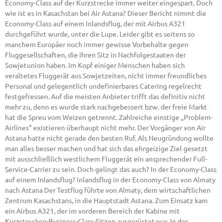
Economy-Class auf der Kurzstrecke immer weiter eingespart. Doch
wie ist es in Kasachstan bei Air Astana? Dieser Bericht nimmt die
Economy-Class auf einem Inlandsflug, der mit Airbus A321
durchgeführt wurde, unter die Lupe. Leider gibt es seitens so
manchem Europäer noch immer gewisse Vorbehalte gegen
Fluggesellschaften, die ihren Sitz in Nachfolgestaaten der
Sowjetunion haben. Im Kopf einiger Menschen haben sich
veraltetes Fluggerät aus Sowjetzeiten, nicht immer freundliches
Personal und gelegentlich undefinierbares Catering regelrecht
festgefressen. Auf die meisten Anbieter trifft das definitiv nicht
mehr zu, denn es wurde stark nachgebessert bzw. der freie Markt
hat die Spreu vom Weizen getrennt. Zahlreiche einstige „Problem-
Airlines“ existieren überhaupt nicht mehr. Der Vorgänger von Air
Astana hatte nicht gerade den besten Ruf. Als Neugründung wollte
man alles besser machen und hat sich das ehrgeizige Ziel gesetzt
mit ausschließlich westlichem Fluggerät ein ansprechender Full-
Service-Carrier zu sein. Doch gelingt das auch? In der Economy-Class
auf einem Inlandsflug? Inlandsflug in der Economy-Class von Almaty
nach Astana Der Testflug führte von Almaty, dem wirtschaftlichen
Zentrum Kasachstans, in die Hauptstadt Astana. Zum Einsatz kam
ein Airbus A321, der im vorderen Bereich der Kabine mit
Kurzstrecken-Business-Class-Sitzen ausgerüstet war. In der