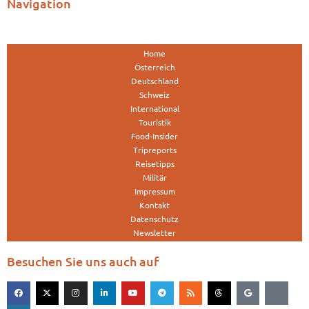
Navigation
Home
Österreich
Deutschland
Schweiz
International
Touristik
Food-Insider
Tripreports
Reisetipps
Militär
Impressum
Kontakt
Datenschutz
Newsletter
Besuchen Sie uns auch auf