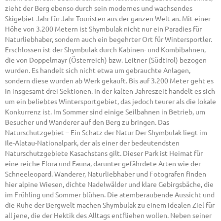
zieht der Berg ebenso durch sein modernes und wachsendes
Skigebiet Jahr für Jahr Touristen aus der ganzen Welt an. Mit einer
Höhe von 3.200 Metern ist Shymbulak nicht nur ein Paradies für
Naturliebhaber, sondern auch ein begehrter Ort für Wintersportler.
Erschlossen ist der Shymbulak durch Kabinen- und Kombibahnen,
die von Doppelmayr (Österreich) bzw. Leitner (Südtirol) bezogen
wurden. Es handelt sich nicht etwa um gebrauchte Anlagen,
sondern diese wurden ab Werk gekauft. Bis auf 3.200 Meter geht es
in insgesamt drei Sektionen. In der kalten Jahreszeit handelt es sich
um ein beliebtes Wintersportgebiet, das jedoch teurer als die lokale
Konkurrenz ist. Im Sommer sind einige Seilbahnen in Betrieb, um
Besucher und Wanderer auf den Berg zu bringen. Das
Naturschutzgebiet – Ein Schatz der Natur Der Shymbulak liegt im
Ile-Alatau-Nationalpark, der als einer der bedeutendsten
Naturschutzgebiete Kasachstans gilt. Dieser Park ist Heimat für
eine reiche Flora und Fauna, darunter gefährdete Arten wie der
Schneeleopard. Wanderer, Naturliebhaber und Fotografen finden
hier alpine Wiesen, dichte Nadelwälder und klare Gebirgsbäche, die
im Frühling und Sommer blühen. Die atemberaubende Aussicht und
die Ruhe der Bergwelt machen Shymbulak zu einem idealen Ziel für
all jene, die der Hektik des Alltags entfliehen wollen. Neben seiner