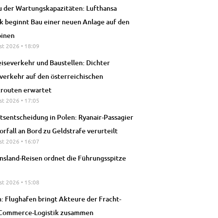
 der Wartungskapazitäten: Lufthansa
k beginnt Bau einer neuen Anlage auf den
pinen
st 2026
18:09
iseverkehr und Baustellen: Dichter
verkehr auf den österreichischen
trouten erwartet
st 2026
17:05
tsentscheidung in Polen: Ryanair-Passagier
orfall an Bord zu Geldstrafe verurteilt
st 2026
16:07
nsland-Reisen ordnet die Führungsspitze
st 2026
15:08
h: Flughafen bringt Akteure der Fracht-
-Commerce-Logistik zusammen