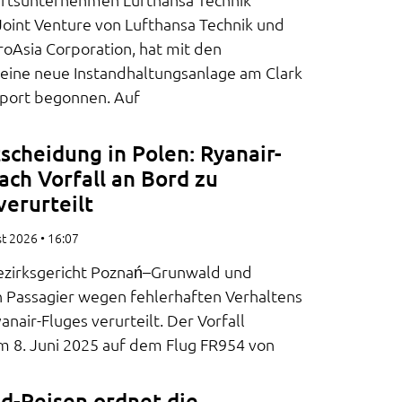
 Joint Venture von Lufthansa Technik und
roAsia Corporation, hat mit den
 eine neue Instandhaltungsanlage am Clark
irport begonnen. Auf
scheidung in Polen: Ryanair-
ach Vorfall an Bord zu
verurteilt
st 2026
16:07
ezirksgericht Poznań–Grunwald und
n Passagier wegen fehlerhaften Verhaltens
anair-Fluges verurteilt. Der Vorfall
am 8. Juni 2025 auf dem Flug FR954 von
d-Reisen ordnet die