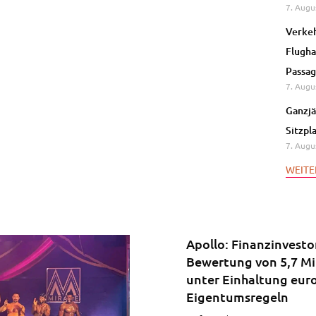
7. Augu
Verkeh
Flugha
Passag
7. Augu
Ganzjä
Sitzpl
7. Augu
WEITE
Apollo: Finanzinvesto
Bewertung von 5,7 Mi
unter Einhaltung eur
Eigentumsregeln