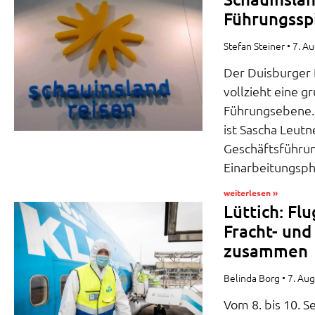
Führungssp
Stefan Steiner
7. A
Der Duisburger 
vollzieht eine 
Führungsebene. 
ist Sascha Leutn
Geschäftsführung
Einarbeitungsp
weiterlesen »
Lüttich: Fl
Fracht- un
zusammen
Belinda Borg
7. Au
Vom 8. bis 10. 