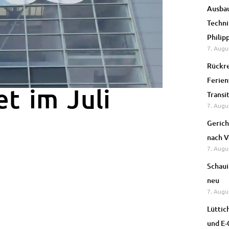
Ausbau
Techni
Philip
7. Augu
Rückre
Ferien
et im Juli
Transi
7. Augu
Gerich
nach V
7. Augu
Schaui
neu
7. Augu
Lüttic
und E