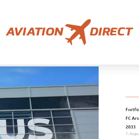
Fortfü
FC Ars
2033
7. Augu