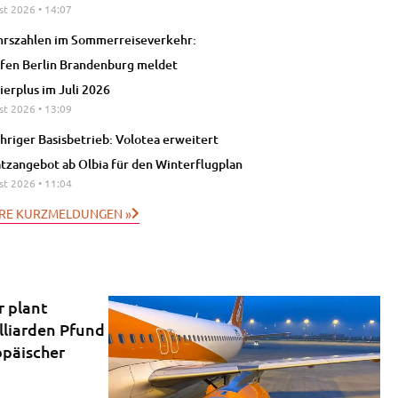
st 2026
14:07
rszahlen im Sommerreiseverkehr:
fen Berlin Brandenburg meldet
ierplus im Juli 2026
st 2026
13:09
hriger Basisbetrieb: Volotea erweitert
atzangebot ab Olbia für den Winterflugplan
st 2026
11:04
RE KURZMELDUNGEN »
r plant
lliarden Pfund
opäischer