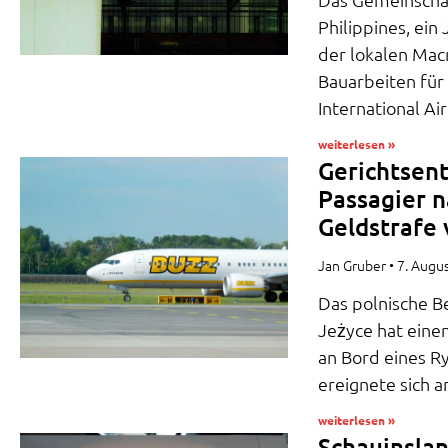
Philippines, ein
der lokalen Mac
Bauarbeiten für
International A
weiterlesen »
Gerichtsent
Passagier n
Geldstrafe 
Jan Gruber
7. Augu
Das polnische B
Jeżyce hat eine
an Bord eines Ry
ereignete sich 
weiterlesen »
Schauinslan