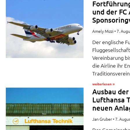
Fortführun
und der FC 
Sponsoring
Amely Mizzi
7. Aug
Der englische Fu
Fluggesellschaf
Vereinbarung bi
die Airline ihr
Traditionsverein
weiterlesen »
Ausbau der
Lufthansa T
neuen Anla
Jan Gruber
7. Augu
Das Gemeinscha