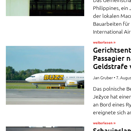
Philippines, ein
der lokalen Mac
Bauarbeiten für
International A
weiterlesen »
Gerichtsent
Passagier n
Geldstrafe 
Jan Gruber
7. Augu
Das polnische B
Jeżyce hat eine
an Bord eines Ry
ereignete sich 
weiterlesen »
Schauinslan