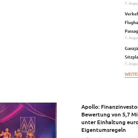
7. Augu
Verkeh
Flugha
Passag
7. Augu
Ganzjä
Sitzpl
7. Augu
WEITE
Apollo: Finanzinvesto
Bewertung von 5,7 Mi
unter Einhaltung eur
Eigentumsregeln