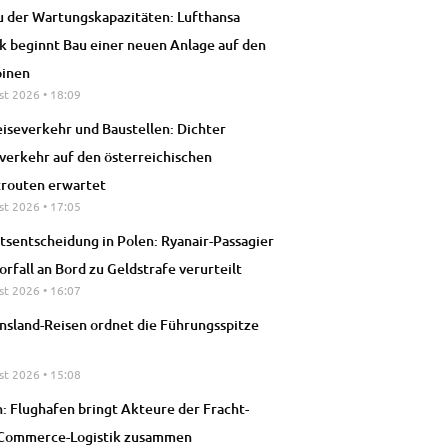
 der Wartungskapazitäten: Lufthansa
k beginnt Bau einer neuen Anlage auf den
pinen
st 2026
18:09
iseverkehr und Baustellen: Dichter
verkehr auf den österreichischen
trouten erwartet
st 2026
17:05
tsentscheidung in Polen: Ryanair-Passagier
orfall an Bord zu Geldstrafe verurteilt
st 2026
16:07
nsland-Reisen ordnet die Führungsspitze
st 2026
15:08
h: Flughafen bringt Akteure der Fracht-
-Commerce-Logistik zusammen