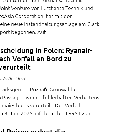
 Joint Venture von Lufthansa Technik und
roAsia Corporation, hat mit den
 eine neue Instandhaltungsanlage am Clark
irport begonnen. Auf
scheidung in Polen: Ryanair-
ach Vorfall an Bord zu
verurteilt
st 2026
16:07
ezirksgericht Poznań–Grunwald und
n Passagier wegen fehlerhaften Verhaltens
anair-Fluges verurteilt. Der Vorfall
am 8. Juni 2025 auf dem Flug FR954 von
d-Reisen ordnet die