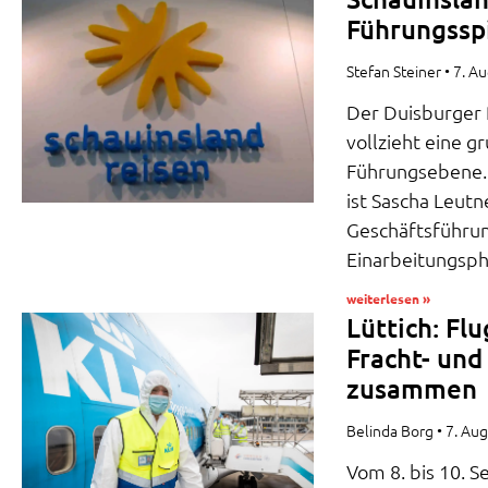
Führungssp
Stefan Steiner
7. A
Der Duisburger 
vollzieht eine 
Führungsebene. 
ist Sascha Leutn
Geschäftsführung
Einarbeitungsp
weiterlesen »
Lüttich: Fl
Fracht- un
zusammen
Belinda Borg
7. Au
Vom 8. bis 10. 