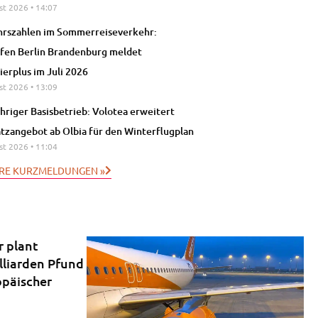
st 2026
14:07
rszahlen im Sommerreiseverkehr:
fen Berlin Brandenburg meldet
ierplus im Juli 2026
st 2026
13:09
hriger Basisbetrieb: Volotea erweitert
atzangebot ab Olbia für den Winterflugplan
st 2026
11:04
RE KURZMELDUNGEN »
r plant
lliarden Pfund
opäischer