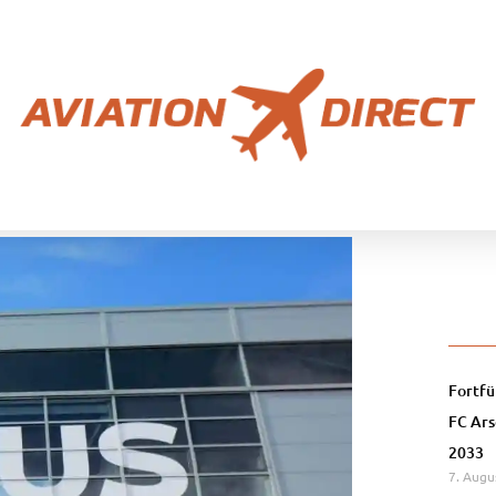
Fortfü
FC Ars
2033
7. Augu