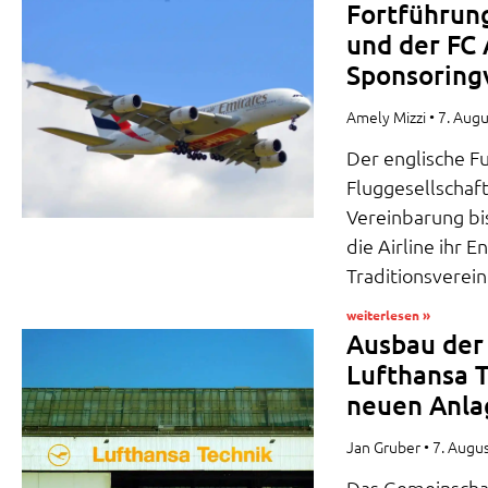
Fortführun
und der FC 
Sponsoring
Amely Mizzi
7. Aug
Der englische Fu
Fluggesellschaf
Vereinbarung bi
die Airline ihr
Traditionsverein
weiterlesen »
Ausbau der
Lufthansa T
neuen Anla
Jan Gruber
7. Augu
Das Gemeinscha