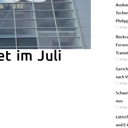
Ausbau
Techni
Philip
7. Augu
Rückre
Ferien
et im Juli
Transi
7. Augu
Gerich
nach V
7. Augu
Schaui
neu
7. Augu
Lüttic
und E