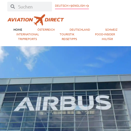
DEUTSCH »
ENGLISH »
HOME
ÖSTERREICH
DEUTSCHLAND
SCHWEIZ
INTERNATIONAL
TOURISTIK
FOOD-INSIDER
TRIPREPORTS
REISETIPPS
MILITÄR