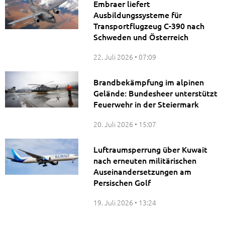
Embraer liefert
Ausbildungssysteme für
Transportflugzeug C-390 nach
Schweden und Österreich
22. Juli 2026
07:09
Brandbekämpfung im alpinen
Gelände: Bundesheer unterstützt
Feuerwehr in der Steiermark
20. Juli 2026
15:07
Luftraumsperrung über Kuwait
nach erneuten militärischen
Auseinandersetzungen am
Persischen Golf
Verkehrszahlen im Sommerreiseverkehr:
19. Juli 2026
13:24
Ermittlungen zu Sprengstofffund am
Flughafen Berlin Brandenburg meldet